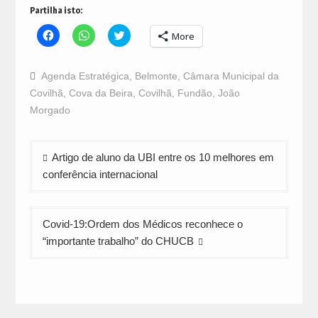
Partilha isto:
Click
Click
Click
More
to
to
to
share
share
share
on
on
on
Facebook
WhatsApp
Twitter
Agenda Estratégica
,
Belmonte
,
Câmara Municipal da
(Opens
(Opens
(Opens
in
in
in
Covilhã
,
Cova da Beira
,
Covilhã
,
Fundão
,
João
new
new
new
window)
window)
window)
Morgado
Navegação
Artigo de aluno da UBI entre os 10 melhores em
de
conferência internacional
artigos
Covid-19:Ordem dos Médicos reconhece o
“importante trabalho” do CHUCB