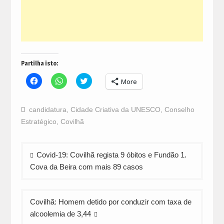
Partilha isto:
Click
Click
Click
More
to
to
to
share
share
share
on
on
on
Facebook
WhatsApp
Twitter
candidatura
,
Cidade Criativa da UNESCO
,
Conselho
(Opens
(Opens
(Opens
in
in
in
Estratégico
,
Covilhã
new
new
new
window)
window)
window)
Navegação
Covid-19: Covilhã regista 9 óbitos e Fundão 1.
de
Cova da Beira com mais 89 casos
artigos
Covilhã: Homem detido por conduzir com taxa de
alcoolemia de 3,44