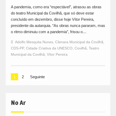
A pandemia, como era “espectável”, atrasou as obras
do teatro Municipal da Covilhã, que só deve estar
concluído em dezembro, disse hoje Vítor Pereira,
presidente da autarquia. “As obras nunca pararam, mas
o ritmo diminuiu com a pandemia”, frisou o…
Adolfo Mesquita Nunes
,
Câmara Municipal da Covilhã
,
CDS-PP
,
Cidade Criativa da UNESCO
,
Covilhã
,
Teatro
Municipal da Covilhã
,
Vítor Pereira
Navegação
1
2
Seguinte
de
artigos
No Ar