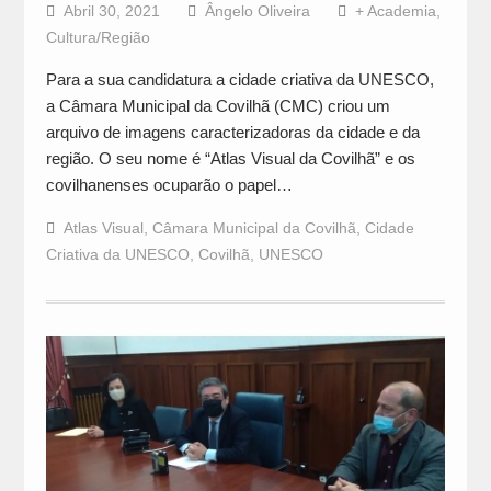
Abril 30, 2021
Ângelo Oliveira
+ Academia
,
Cultura/Região
Para a sua candidatura a cidade criativa da UNESCO,
a Câmara Municipal da Covilhã (CMC) criou um
arquivo de imagens caracterizadoras da cidade e da
região. O seu nome é “Atlas Visual da Covilhã” e os
covilhanenses ocuparão o papel…
Atlas Visual
,
Câmara Municipal da Covilhã
,
Cidade
Criativa da UNESCO
,
Covilhã
,
UNESCO