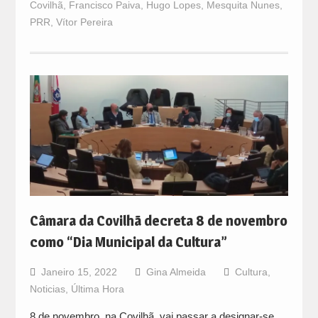
Covilhã
,
Francisco Paiva
,
Hugo Lopes
,
Mesquita Nunes
,
PRR
,
Vítor Pereira
Câmara da Covilhã decreta 8 de novembro
como “Dia Municipal da Cultura”
Janeiro 15, 2022
Gina Almeida
Cultura
,
Noticias
,
Última Hora
8 de novembro, na Covilhã, vai passar a designar-se