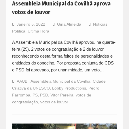
Assembleia Municipal da Covilhã aprova
votos de louvor
Janeiro 5, 2022
Gina Almeida
Noticias
,
Política
,
Última Hora
A Assembleia Municipal da Covilhã aprovou, na quarta-
feira (29), 2 votos de congratulação e 2 de louvor,
reconhecendo desta forma feitos de personalidades e
entidades do concelho. Por proposta conjunta do CDS
e PSD foi aprovado, por unanimidade, um voto…
AAUBI
,
Assembleia Municipal da Covilhã
,
Cidade
Criativa da UNESCO
,
Lobby Productions
,
Pedro
Farromba
,
PS
,
PSD
,
Vítor Pereira
,
votos de
congratulação
,
votos de louvor