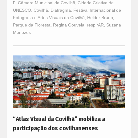
Câmara Municipal da Covilhã
,
Cidade Criativa da
UNESCO
,
Covilhã
,
Diafragma
,
Festival Internacional de
Fotografia e Artes Visuais da Covilhã
,
Helder Bruno
,
Parque da Floresta
,
Regina Gouveia
,
respirAR
,
Suzana
Menezes
“Atlas Visual da Covilhã” mobiliza a
participação dos covilhanenses