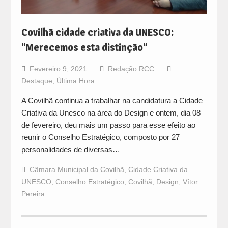
Covilhã cidade criativa da UNESCO:
“Merecemos esta distinção”
Fevereiro 9, 2021
Redação RCC
Destaque
,
Última Hora
A Covilhã continua a trabalhar na candidatura a Cidade
Criativa da Unesco na área do Design e ontem, dia 08
de fevereiro, deu mais um passo para esse efeito ao
reunir o Conselho Estratégico, composto por 27
personalidades de diversas…
Câmara Municipal da Covilhã
,
Cidade Criativa da
UNESCO
,
Conselho Estratégico
,
Covilhã
,
Design
,
Vítor
Pereira