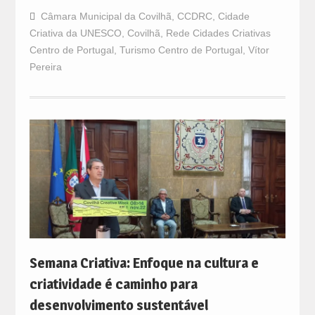
Câmara Municipal da Covilhã
,
CCDRC
,
Cidade
Criativa da UNESCO
,
Covilhã
,
Rede Cidades Criativas
Centro de Portugal
,
Turismo Centro de Portugal
,
Vítor
Pereira
Semana Criativa: Enfoque na cultura e
criatividade é caminho para
desenvolvimento sustentável