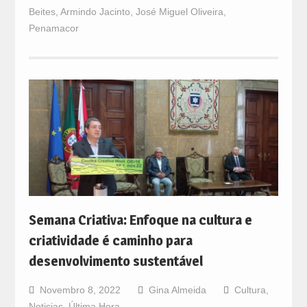
Beites
,
Armindo Jacinto
,
José Miguel Oliveira
,
Penamacor
Semana Criativa: Enfoque na cultura e
criatividade é caminho para
desenvolvimento sustentável
Novembro 8, 2022
Gina Almeida
Cultura
,
Noticias
,
Última Hora