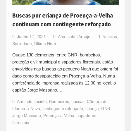
Buscas por criança de Proença-a-Velha
continuam com contingente reforçado
Junho 17, 2021
Ana Isabel Araújo
Noticias
,
Sociedade
,
Última Hora
Quase 130 elementos, entre GNR, bombeiros,
proteção civil municipal e sapadores florestais, estão
envolvidos nas buscas ao pequeno Noah que ontem foi
dado como desaparecido em Proença-a-Velha. Numa
conferência de imprensa realizada às 12:00 no local, o
capitão Jorge Massano,…
Armindo Jacinto
,
Bombeiros
,
buscas
,
Câmara de
Idanha-a-Nova
,
contingente reforçado
,
criança
,
GNR
,
Jorge Massano
,
Proença-a-Velha
,
sapadores
florestais