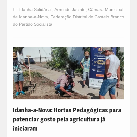
"Idanha Solidária"
,
Armindo Jacinto
,
Câmara Municipal
de Idanha-a-Nova
,
Federação Distrital de Castelo Branco
do Partido Socialista
Idanha-a-Nova: Hortas Pedagógicas para
potenciar gosto pela agricultura já
iniciaram