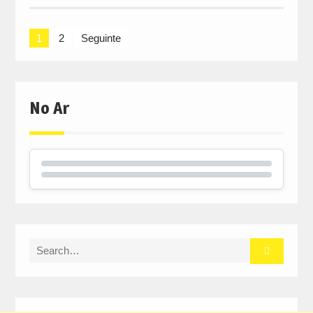
Navegação
1
2
Seguinte
de
artigos
No Ar
Search
for: