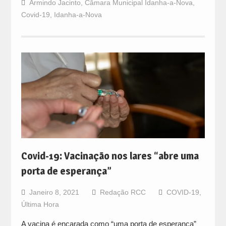
Armindo Jacinto
,
Câmara Municipal Idanha-a-Nova
,
Covid-19
,
Idanha-a-Nova
Covid-19: Vacinação nos lares “abre uma
porta de esperança”
Janeiro 8, 2021
Redação RCC
COVID-19
,
Última Hora
A vacina é encarada como “uma porta de esperança”