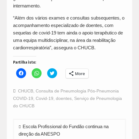
internamento.
“Além dos vários exames e consultas subsequentes, o
acompanhamento especializado de doentes, com
sequelas de covid-19 tem ainda o apoio terapêutico de
uma equipa multidisciplinar, na área da reabilitação
cardiorrespiratória”, assegura o CHUCB.
Partilha isto:
Click
Click
Click
More
to
to
to
share
share
share
on
on
on
Facebook
WhatsApp
Twitter
CHUCB
,
Consulta de Pneumologia Pós-Pneumonia
(Opens
(Opens
(Opens
in
in
in
COVID-19
,
Covid-19
,
doentes
,
Serviço de Pneumologia
new
new
new
window)
window)
window)
do CHUCB
Navegação
Escola Profissional do Fundão continua na
de
direção da ANESPO