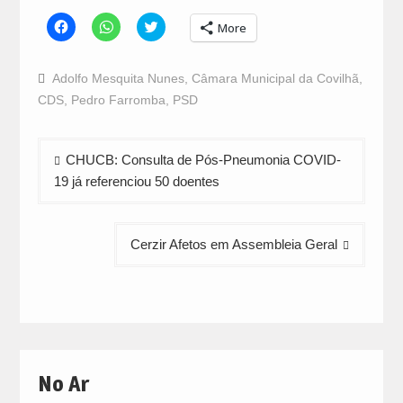
Click
Click
Click
More
to
to
to
share
share
share
on
on
on
Facebook
WhatsApp
Twitter
Adolfo Mesquita Nunes
,
Câmara Municipal da Covilhã
,
(Opens
(Opens
(Opens
in
in
in
CDS
,
Pedro Farromba
,
PSD
new
new
new
window)
window)
window)
Navegação
CHUCB: Consulta de Pós-Pneumonia COVID-
de
19 já referenciou 50 doentes
artigos
Cerzir Afetos em Assembleia Geral
No Ar