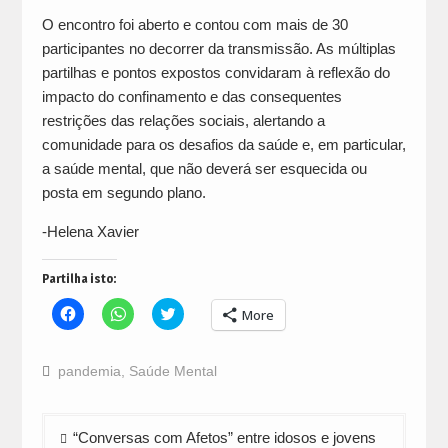
O encontro foi aberto e contou com mais de 30
participantes no decorrer da transmissão. As múltiplas
partilhas e pontos expostos convidaram à reflexão do
impacto do confinamento e das consequentes
restrições das relações sociais, alertando a
comunidade para os desafios da saúde e, em particular,
a saúde mental, que não deverá ser esquecida ou
posta em segundo plano.
-Helena Xavier
Partilha isto:
Click
Click
Click
More
to
to
to
share
share
share
on
on
on
Facebook
WhatsApp
Twitter
pandemia
,
Saúde Mental
(Opens
(Opens
(Opens
in
in
in
new
new
new
window)
window)
window)
Navegação
“Conversas com Afetos” entre idosos e jovens