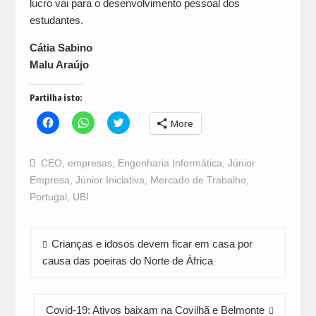
lucro vai para o desenvolvimento pessoal dos
estudantes.
Cátia Sabino
Malu Araújo
Partilha isto:
Click
Click
Click
More
to
to
to
share
share
share
on
on
on
Facebook
WhatsApp
Twitter
CEO
,
empresas
,
Engenharia Informática
,
Júnior
(Opens
(Opens
(Opens
in
in
in
Empresa
,
Júnior Iniciativa
,
Mercado de Trabalho
,
new
new
new
window)
window)
window)
Portugal
,
UBI
Navegação
Crianças e idosos devem ficar em casa por
de
causa das poeiras do Norte de África
artigos
Covid-19: Ativos baixam na Covilhã e Belmonte