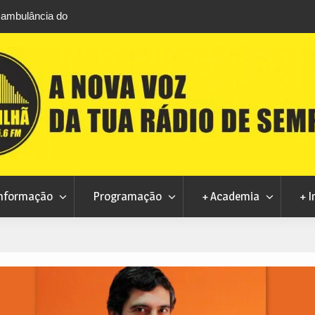
Museu do Queijo de Peraboa integra Rede Portuguesa
Gis
de Clubes UNESCO
Fu
nformação
Programação
+ Academia
+ I