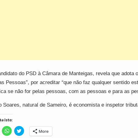
ndidato do PSD à Câmara de Manteigas, revela que adota 
as Pessoas”, por acreditar “que não faz qualquer sentido es
tica se não for pelas pessoas, com as pessoas e para as pe
 Soares, natural de Sameiro, é economista e inspetor tribut
ha isto:
lick
Click
Click
More
o
to
to