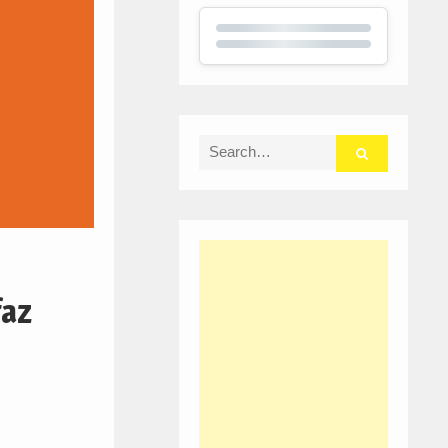
Search
for:
faz