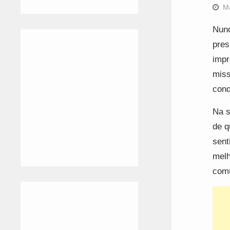
M
Nuno
pres
impr
miss
cond
Na s
de q
sent
melh
comu