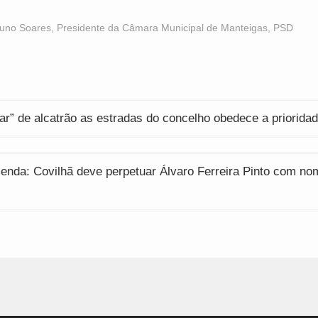
hare
share
share
n
on
on
acebook
WhatsApp
Twitter
Opens
(Opens
(Opens
uno Soares
,
Presidente da Câmara Municipal de Manteigas
,
PSD
n
in
in
ew
new
new
indow)
window)
window)
ção
ar” de alcatrão as estradas do concelho obedece a priorida
nda: Covilhã deve perpetuar Álvaro Ferreira Pinto com no