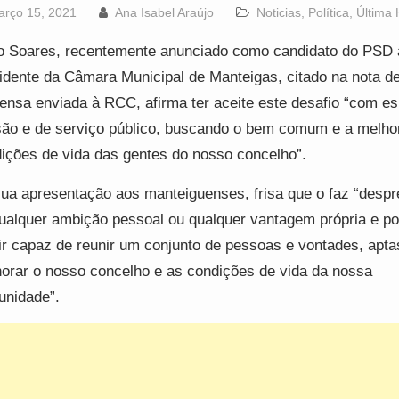
arço 15, 2021
Ana Isabel Araújo
Noticias
,
Política
,
Última 
 Soares, recentemente anunciado como candidato do PSD 
idente da Câmara Municipal de Manteigas, citado na nota d
ensa enviada à RCC, afirma ter aceite este desafio “com esp
ão e de serviço público, buscando o bem comum e a melho
ições de vida das gentes do nosso concelho”.
ua apresentação aos manteiguenses, frisa que o faz “despr
ualquer ambição pessoal ou qualquer vantagem própria e po
ir capaz de reunir um conjunto de pessoas e vontades, apta
orar o nosso concelho e as condições de vida da nossa
nidade”.