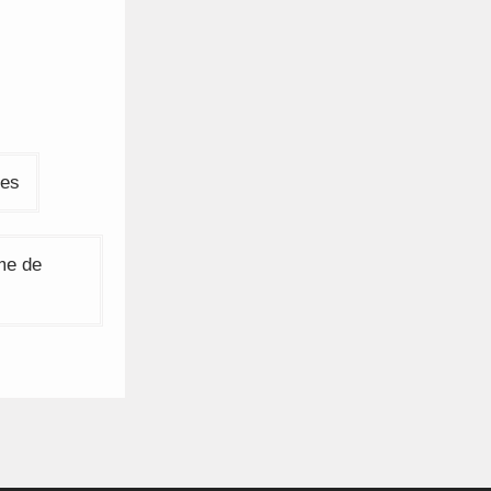
des
me de