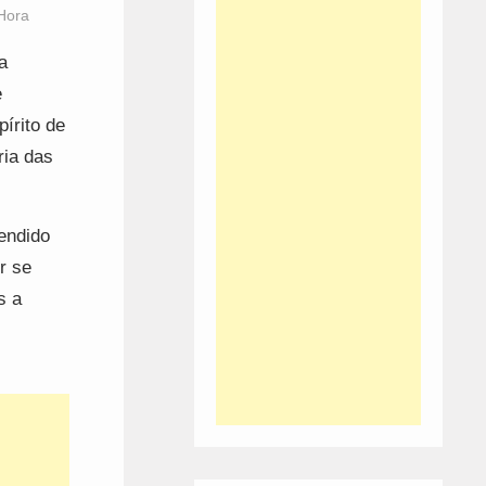
Hora
a
e
írito de
ria das
endido
r se
s a