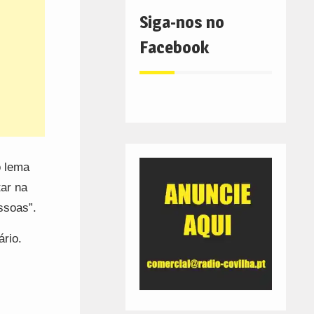
Siga-nos no
Facebook
o lema
tar na
ssoas”.
ário.