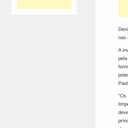
Desi
nas 
A in
pela
form
pote
Paul
“Os 
limp
deve
prin