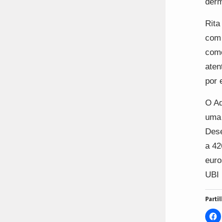
derm
Rita
com 
como
aten
por 
O Aq
uma 
Dese
a 42
euro
UBI 
Partil
C
t