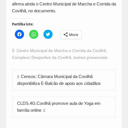
afirma ainda o Centro Municipal de Marcha e Corrida da
Covilhã, no documento.
Partilha isto:
Click
Click
Click
More
to
to
to
share
share
share
on
on
on
Facebook
WhatsApp
Twitter
Centro Municipal de Marcha e Corrida da Covilhã
,
(Opens
(Opens
(Opens
in
in
in
Complexo Desportivo da Covilhã
,
treinos presenciais
new
new
new
window)
window)
window)
Navegação
Censos: Câmara Municipal da Covilhã
de
disponibiliza E-Balcão de apoio aos cidadãos
artigos
CLDS.4G.Covilhã promove aula de Yoga em
família online