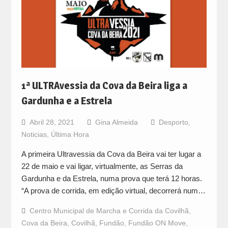
1ª ULTRAvessia da Cova da Beira liga a
Gardunha e a Estrela
Abril 28, 2021
Gina Almeida
Desporto
,
Noticias
,
Última Hora
A primeira Ultravessia da Cova da Beira vai ter lugar a
22 de maio e vai ligar, virtualmente, as Serras da
Gardunha e da Estrela, numa prova que terá 12 horas.
“A prova de corrida, em edição virtual, decorrerá num…
Centro Municipal de Marcha e Corrida da Covilhã
,
Cova da Beira
,
Covilhã
,
Fundão
,
Fundão ON Move
,