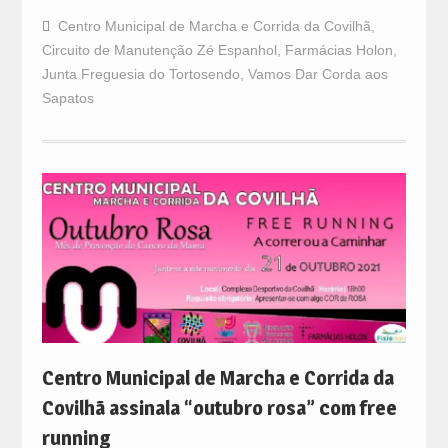
Centro Municipal de Marcha e Corrida da Covilhã
,
Circuito de Manutenção Zé Espanhol
,
Farmácias Holon
,
Junta Freguesia do Tortosendo
,
Vamos Dar Corda aos
Sapatos
Centro Municipal de Marcha e Corrida da
Covilhã assinala “outubro rosa” com free
running