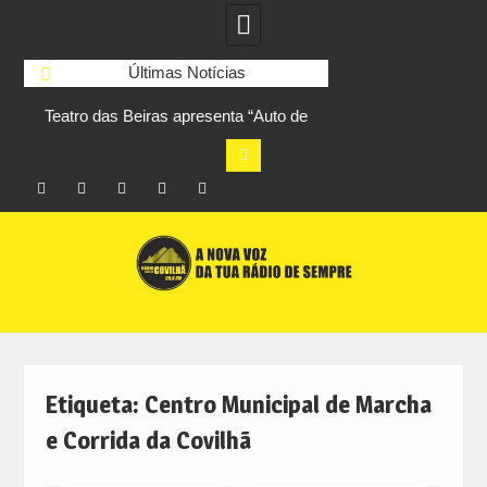
Últimas Notícias
ta
Teatro das Beiras apresenta “Auto de
Volta a Portugal: A
Exortação da Paz” no Canhoso
etapa da Torre e 
amar
Facebook
Instagram
Twitter
RSS
No
Skip
RCC
RCC
Ar
to
content
Etiqueta:
Centro Municipal de Marcha
e Corrida da Covilhã