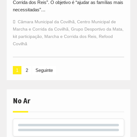
Corrida dos Reis”. O objetivo é “ajudar as famílias mais
necessitadas”…
Câmara Municipal da Covilhã
,
Centro Municipal de
Marcha e Corrida da Covilhã
,
Grupo Desportivo da Mata
,
kit participação
,
Marcha e Corrida dos Reis
,
Refood
Covilhã
Navegação
1
2
Seguinte
de
artigos
No Ar