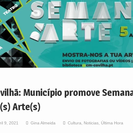
vilhã: Município promove Seman
(s) Arte(s)
ril 9, 2021
Gina Almeida
Cultura
,
Noticias
,
Última Hora