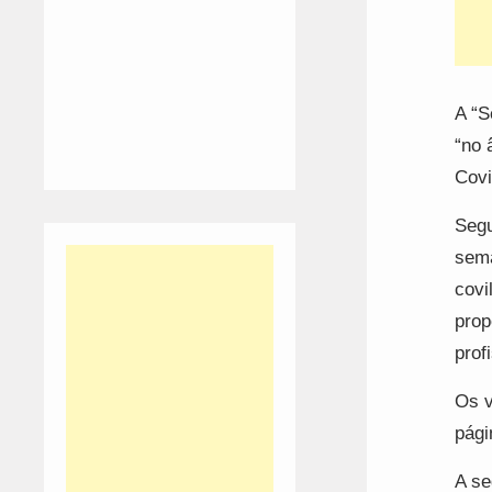
A “S
“no 
Covi
Segu
sema
covi
prop
prof
Os v
pági
A se