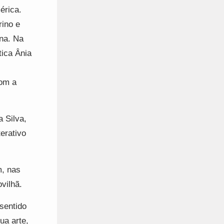
érica.
rino e
una. Na
tica Ânia
com a
 Silva,
erativo
m, nas
vilhã.
 sentido
ua arte,