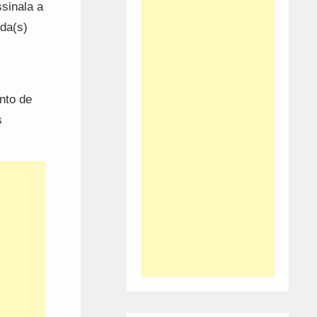
sinala a
da(s)
nto de
s