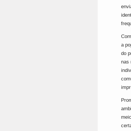
envi
iden
freq
Com 
a po
do p
nas 
indi
comu
impr
Prom
ambi
meio
cert