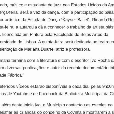
do, músico e estudante de jazz nos Estados Unidos da Am
erça-feira, será a vez da dança, com a participação do baila
tor artístico da Escola de Dança “Kayser Ballet”, Ricardo R
ta-feira, a autarquia dá a conhecer o trabalho da artista plás
, licenciada em Pintura pela Faculdade de Belas Artes da
ersidade de Lisboa. A quinta-feira será dedicada ao teatro 
sentação de Mariana Duarte, atriz e professora.
mana termina com a literatura e com o escritor Ivo Rocha da
om diversas publicações e autor do recente documentário int
ade Fábrica.”
eferidos vídeos estarão disponíveis a cada dia, pelas 9h00
nas de Youtube e de Facebook da Biblioteca Municipal da Co
 além desta iniciativa, o Município contactou as escolas no
esafiar as crianças do concelho da Covilhã a mostrarem a s