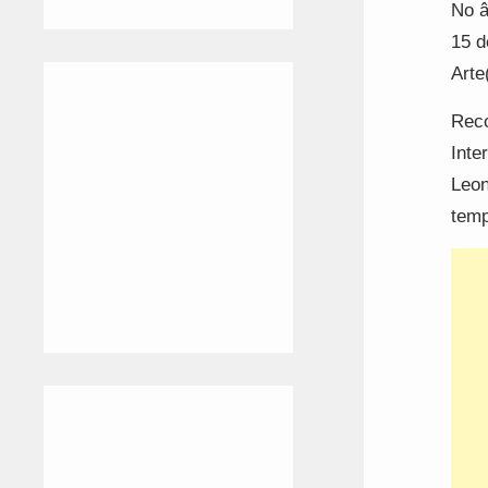
No â
15 d
Arte
Reco
Inte
Leon
tem