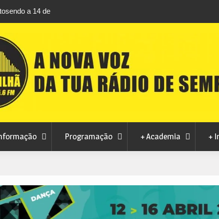
ntrolados em Manteigas avança
Centum Cellas entra na fase dec
co de penalizações
Maravilhas de Portugal
nformação
Programação
+ Academia
+ I