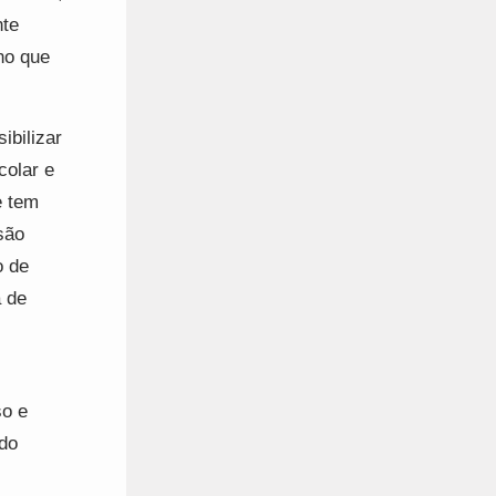
nte
no que
ibilizar
colar e
e tem
são
o de
a de
so e
 do