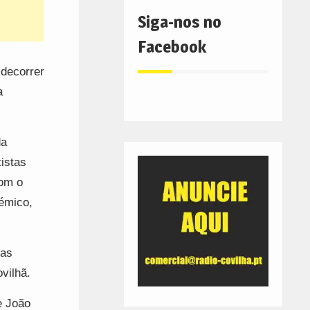
Siga-nos no
Facebook
 decorrer
a
da
istas
com o
démico,
nas
ovilhã.
e João