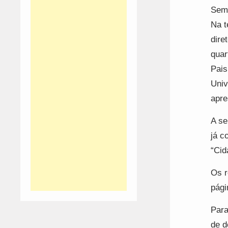
Seme
Na t
dire
quar
Pais
Univ
apre
A se
já c
“Cid
Os r
pági
Para
de d