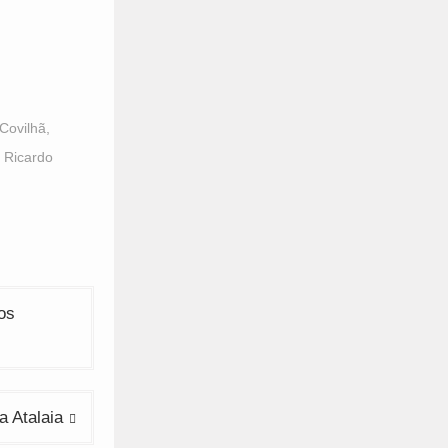
Covilhã
,
,
Ricardo
os
a Atalaia