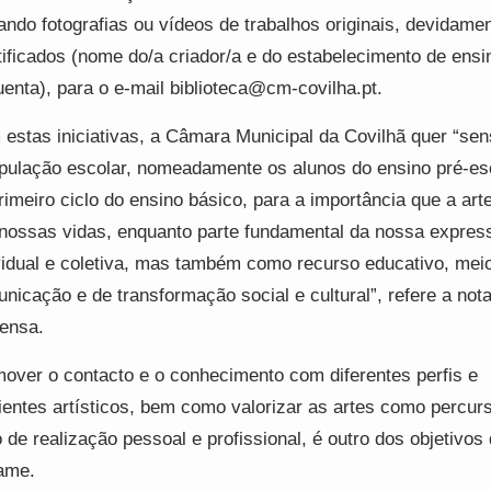
ando fotografias ou vídeos de trabalhos originais, devidame
tificados (nome do/a criador/a e do estabelecimento de ensi
uenta), para o e-mail biblioteca@cm-covilha.pt.
estas iniciativas, a Câmara Municipal da Covilhã quer “sens
pulação escolar, nomeadamente os alunos do ensino pré-es
rimeiro ciclo do ensino básico, para a importância que a art
nossas vidas, enquanto parte fundamental da nossa expres
vidual e coletiva, mas também como recurso educativo, mei
nicação e de transformação social e cultural”, refere a not
ensa.
over o contacto e o conhecimento com diferentes perfis e
entes artísticos, bem como valorizar as artes como percur
 de realização pessoal e profissional, é outro dos objetivos
ame.