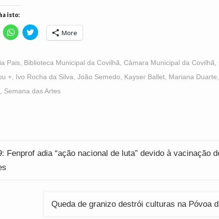
ha isto:
lick
Click
Click
More
o
to
to
hare
share
share
n
on
on
acebook
WhatsApp
Twitter
Opens
(Opens
(Opens
ia Pais
,
Biblioteca Municipal da Covilhã
,
Câmara Municipal da Covilhã
,
n
in
in
ew
new
new
ou +
,
Ivo Rocha da Silva
,
João Semedo
,
Kayser Ballet
,
Mariana Duarte
indow)
window)
window)
,
Semana das Artes
ção
: Fenprof adia “ação nacional de luta” devido à vacinação d
es
Queda de granizo destrói culturas na Póvoa d