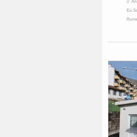
Ân
Eu S
Runa