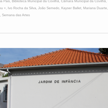
ia Pais
,
Biblioteca Municipal da Covilhã
,
Câmara Municipal da Covilhã
,
ou +
,
Ivo Rocha da Silva
,
João Semedo
,
Kayser Ballet
,
Mariana Duarte
,
Semana das Artes