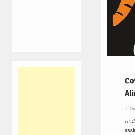
Co
Al
Ou
A Câ
assi