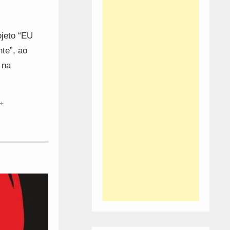
ojeto “EU
te”, ao
 na
+