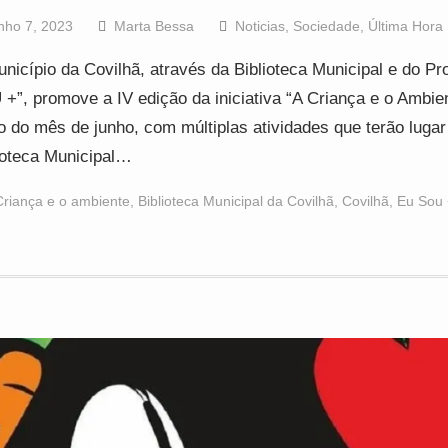
nho 7, 2023
Marta Bessa
Noticias
,
Sociedade
,
Última Hora
nicípio da Covilhã, através da Biblioteca Municipal e do Pr
+”, promove a IV edição da iniciativa “A Criança e o Ambien
o do mês de junho, com múltiplas atividades que terão lugar
ioteca Municipal…
Criança e o ambiente
,
Biblioteca Municipal da Covilhã
,
Covilhã
,
Eu Sou 