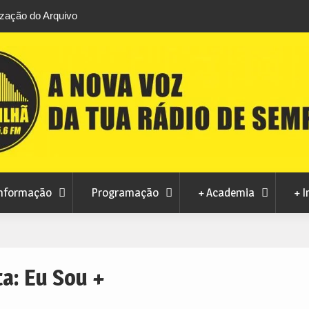
ival de Folclore este sábado
Volta a Portugal condiciona trânsi
domingo
nformação
Programação
+ Academia
+ I
ta:
Eu Sou +