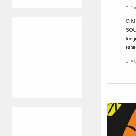
Ju
O Mu
SOU 
long
Bibl
A 