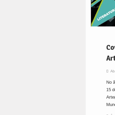
Co
Ar
Ab
No â
15 d
Arte
Mun