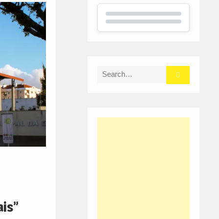
Search
for:
ais”