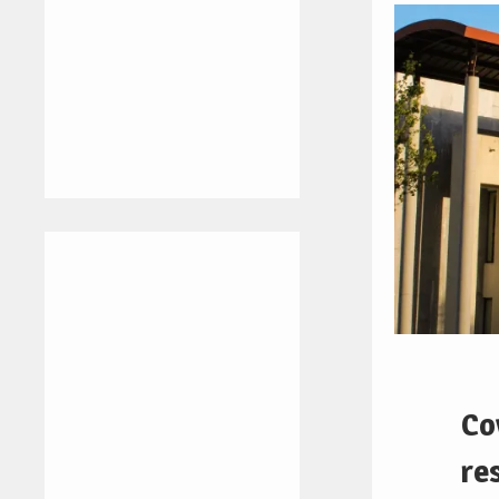
Co
re