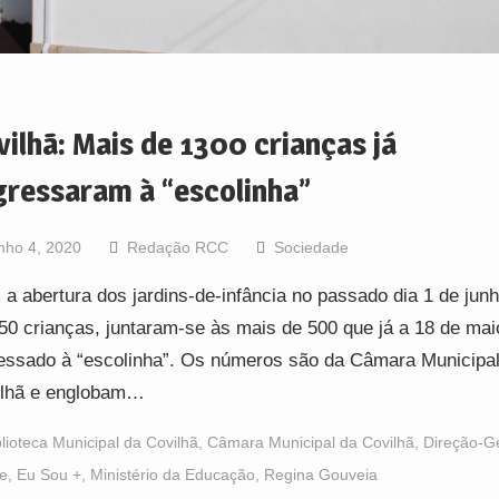
vilhã: Mais de 1300 crianças já
gressaram à “escolinha”
nho 4, 2020
Redação RCC
Sociedade
a abertura dos jardins-de-infância no passado dia 1 de junh
50 crianças, juntaram-se às mais de 500 que já a 18 de mai
essado à “escolinha”. Os números são da Câmara Municipal
ilhã e englobam…
blioteca Municipal da Covilhã
,
Câmara Municipal da Covilhã
,
Direção-Ge
e
,
Eu Sou +
,
Ministério da Educação
,
Regina Gouveia