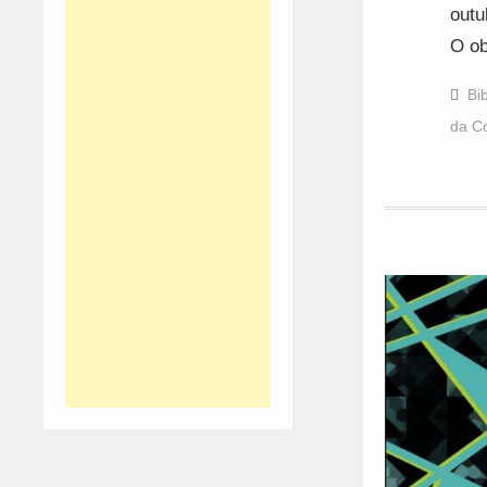
outu
O ob
Bi
da Co