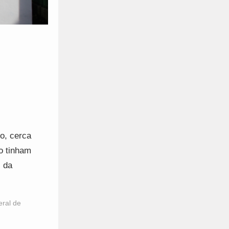
o, cerca
o tinham
 da
ral de