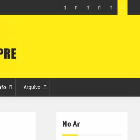
to na Covilhã este
Sporting da Covilhã divulga bilhética para 
Facebook
Instagram
Twitter
RSS
No
RCC
RCC
Ar
nfo
Arquivo
No Ar