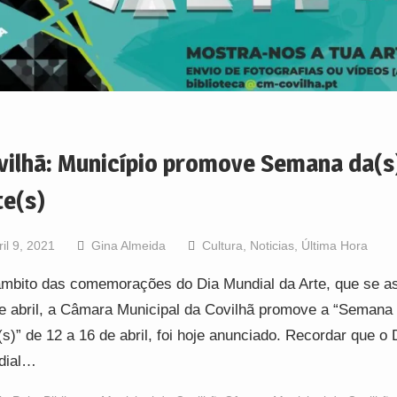
vilhã: Município promove Semana da(s
te(s)
ril 9, 2021
Gina Almeida
Cultura
,
Noticias
,
Última Hora
mbito das comemorações do Dia Mundial da Arte, que se as
e abril, a Câmara Municipal da Covilhã promove a “Semana 
(s)” de 12 a 16 de abril, foi hoje anunciado. Recordar que o 
dial…