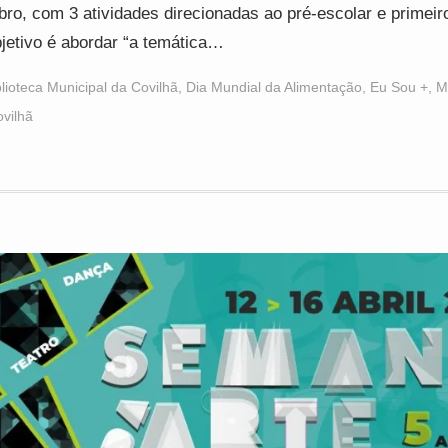
bro, com 3 atividades direcionadas ao pré-escolar e primeiro
jetivo é abordar “a temática…
blioteca Municipal da Covilhã
,
Dia Mundial da Alimentação
,
Eu Sou +
,
M
vilhã