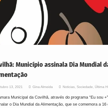
vilhã: Município assinala Dia Mundial d
imentação
tubro 13, 2021
Gina Almeida
Noticias
,
Sociedade
,
Última H
mara Municipal da Covilhã, através do programa “Eu sou +”
nalar o Dia Mundial da Alimentação, que se comemora a 16 