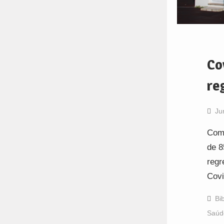
Co
re
Ju
Com 
de 8
regr
Cov
Bi
Saúd