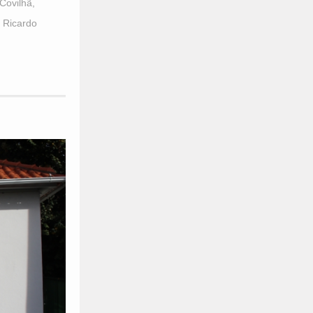
Covilhã
,
,
Ricardo