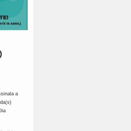
)
sinala a
da(s)
Dia