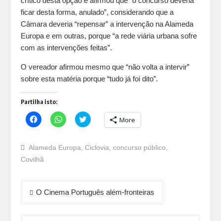
crítico desta opção e afirmou que “o concurso deveria
ficar desta forma, anulado”, considerando que a
Câmara deveria “repensar” a intervenção na Alameda
Europa e em outras, porque “a rede viária urbana sofre
com as intervenções feitas”.
O vereador afirmou mesmo que “não volta a intervir”
sobre esta matéria porque “tudo já foi dito”.
Partilha isto:
Click
Click
Click
More
to
to
to
share
share
share
on
on
on
Facebook
WhatsApp
Twitter
Alameda Europa
,
Ciclovia
,
concurso público
,
(Opens
(Opens
(Opens
in
in
in
Covilhã
new
new
new
window)
window)
window)
Navegação
O Cinema Português além-fronteiras
de
artigos