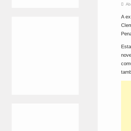
Ab
A ex
Clem
Pena
Esta
nove
comu
tamb