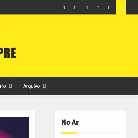
raia
Município de Belmonte alerta para tentativa de fraude
em nome da autarquia
Facebook
Instagram
Twitter
RSS
No
RCC
RCC
Ar
nfo
Arquivo
No Ar