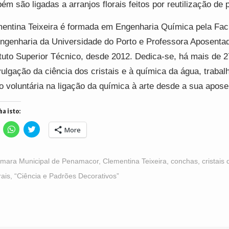
ém são ligadas a arranjos florais feitos por reutilização de 
entina Teixeira é formada em Engenharia Química pela Fac
ngenharia da Universidade do Porto e Professora Aposenta
ituto Superior Técnico, desde 2012. Dedica-se, há mais de 2
vulgação da ciência dos cristais e à química da água, traba
 voluntária na ligação da química à arte desde a sua apose
ha isto:
lick
Click
Click
More
o
to
to
hare
share
share
n
on
on
acebook
WhatsApp
Twitter
Opens
(Opens
(Opens
mara Municipal de Penamacor
,
Clementina Teixeira
,
conchas
,
cristais
n
in
in
ew
new
new
ais
,
“Ciência e Padrões Decorativos”
indow)
window)
window)