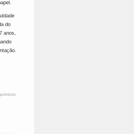
papel.
uldade
da do
7 anos,
lhando
ntação.
 químicos
,