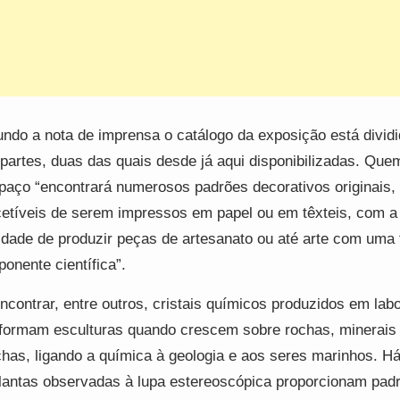
ndo a nota de imprensa o catálogo da exposição está divid
 partes, duas das quais desde já aqui disponibilizadas. Quem
paço “encontrará numerosos padrões decorativos originais,
etíveis de serem impressos em papel ou em têxteis, com a
lidade de produzir peças de artesanato ou até arte com uma 
onente científica”.
encontrar, entre outros, cristais químicos produzidos em labo
formam esculturas quando crescem sobre rochas, minerais
has, ligando a química à geologia e aos seres marinhos. Há
lantas observadas à lupa estereoscópica proporcionam pad