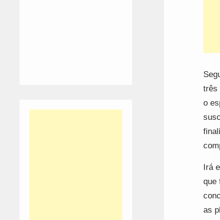
Segu
três
o es
susc
fina
comp
Irá 
que 
conc
as p