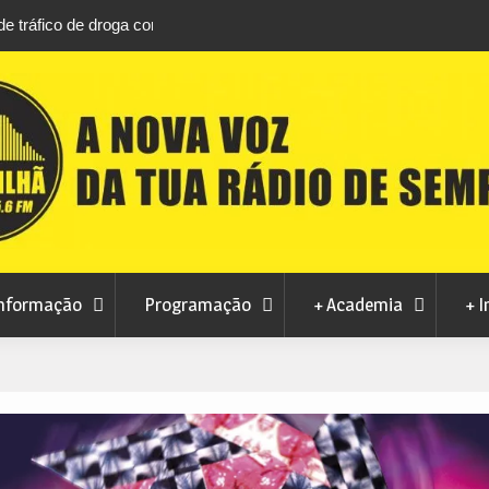
áfico de droga com
Unhais da Serra estreia Sound Sessions na p
fluvial este fim de semana
nformação
Programação
+ Academia
+ I