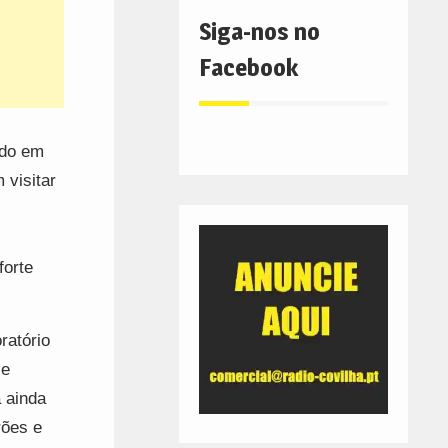
Siga-nos no
Facebook
ido em
 visitar
forte
ratório
 e
 ainda
rões e