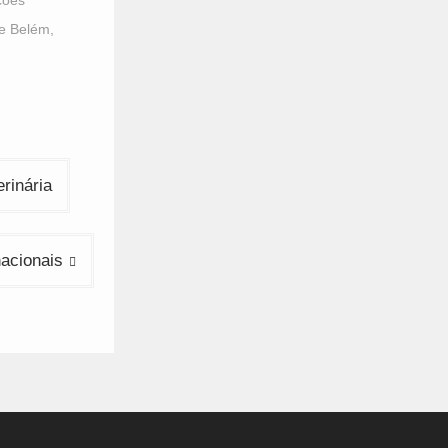
ções
de Belém
,
rinária
nacionais