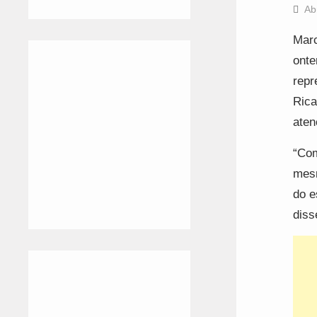
Ab
Marc
onte
repr
Rica
aten
“Com
mesm
do e
diss