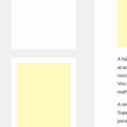
A fa
acad
resi
Vinc
melh
A ne
Supe
para