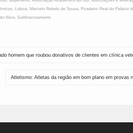
Opens
(Opens
(Opens
UBI
,
alojamento
,
Associação Académica da UBI
,
associações e federa
n
in
in
ew
new
new
émicas
,
Lisboa
,
Marcelo Rebelo de Sousa
,
Picadeiro Real do Palácio 
indow)
window)
window)
rdo Nora
,
Subfinanciamento
ção
cado homem que roubou donativos de clientes em clínica vete
Atletismo: Atletas da região em bom plano em provas 