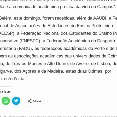
lia e a comunidade académica precisa da vida no Campus”.
elém, este domingo, foram recebidas, além da AAUBI, a F
onal de Associações de Estudantes do Ensino Politécnico
EESP), a Federação Nacional dos Estudantes do Ensino Pa
operativo (FNESPC), a Federação Académica do Desporto
ersitário (FADU), as federações académicas do Porto e de 
ém as associações académicas das universidades de Coim
o, de Trás-os-Montes e Alto Douro, de Aveiro, de Lisboa, d
lgarve, dos Açores e da Madeira, estas duas últimas, por
oconferência.
ha isto:
lick
Click
Click
More
o
to
to
hare
share
share
n
on
on
acebook
WhatsApp
Twitter