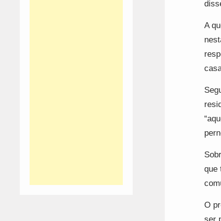
diss
A qu
nest
resp
casa
Segu
resi
“aqu
pern
Sobr
que 
comu
O pr
ser 