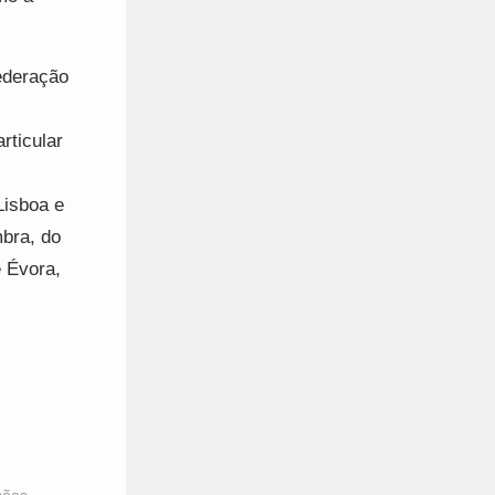
ederação
rticular
Lisboa e
bra, do
e Évora,