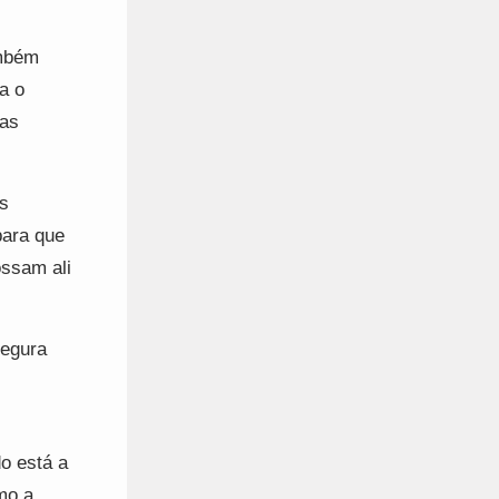
ambém
a o
uas
s
para que
ossam ali
segura
o está a
mo a