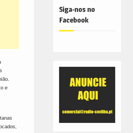
Siga-nos no
Facebook
a
s
nião.
to e
itanas
focados,