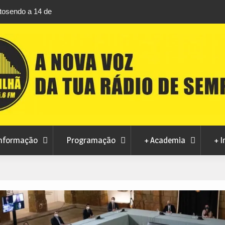
 de
Habitação a custos controlados em Manteigas avança
para fase final sem risco de penalizações
nformação
Programação
+ Academia
+ I