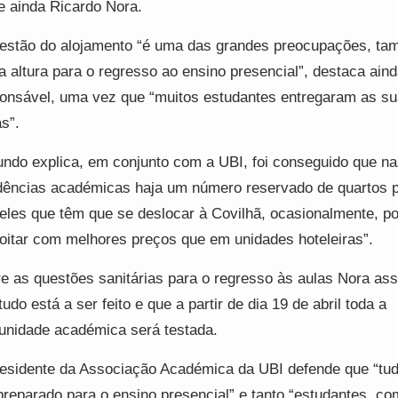
e ainda Ricardo Nora.
estão do alojamento “é uma das grandes preocupações, t
a altura para o regresso ao ensino presencial”, destaca aind
onsável, uma vez que “muitos estudantes entregaram as s
s”.
ndo explica, em conjunto com a UBI, foi conseguido que na
dências académicas haja um número reservado de quartos 
eles que têm que se deslocar à Covilhã, ocasionalmente, p
oitar com melhores preços que em unidades hoteleiras”.
e as questões sanitárias para o regresso às aulas Nora as
tudo está a ser feito e que a partir de dia 19 de abril toda a
nidade académica será testada.
esidente da Associação Académica da UBI defende que “tud
preparado para o ensino presencial” e tanto “estudantes, co