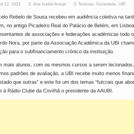
ril 12, 2021
Ana Isabel Araújo
Noticias
,
Sociedade
,
UBI
elo Rebelo de Sousa recebeu em audiência coletiva na tard
m, no antigo Picadeiro Real do Palácio de Belém, em Lisboa
esentantes de associações e federações académicas todo o
rdo Nora, por parte da Associação Académica da UBI cham
ção para o subfinanciamento crónico da instituição.
 mais alunos, com os mesmos cursos a serem lecionados
os padrões de avaliação, a UBI recebe muito menos finan
stado que outras” e este foi um dos temas “fulcrais que ab
e à Rádio Clube da Covilhã o presidente da AAUBI.