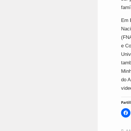
famí
Em B
Naci
(FNA
e Co
Univ
tamb
Minh
do A
vide
Partil
C
t
s
o
F