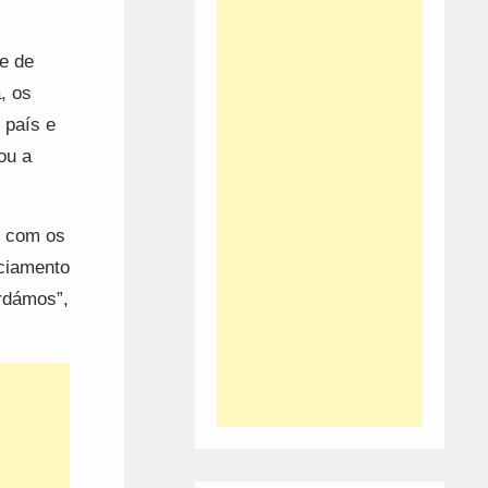
e de
, os
 país e
ou a
, com os
ciamento
ordámos”,