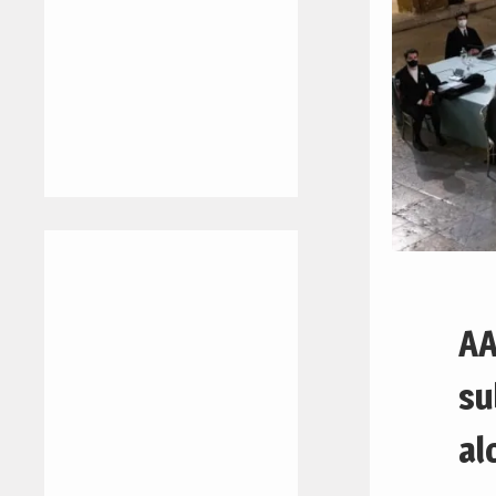
AA
su
al