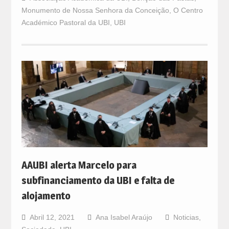
Monumento de Nossa Senhora da Conceição
,
O Centro
Académico Pastoral da UBI
,
UBI
AAUBI alerta Marcelo para
subfinanciamento da UBI e falta de
alojamento
Abril 12, 2021
Ana Isabel Araújo
Noticias
,