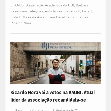
AAUBI
,
Associação Académica da UBI
,
Bárbara
Fazendeiro
,
eleições
,
estudantes
,
Facebook
,
Lista J
,
Lista P
,
Mesa da Assembleia Geral de Estudantes
,
Ricardo Nora
Ricardo Nora vai a votos na AAUBI. Atual
líder da associação recandidata-se
Novembro 25, 2020
Redação RCC