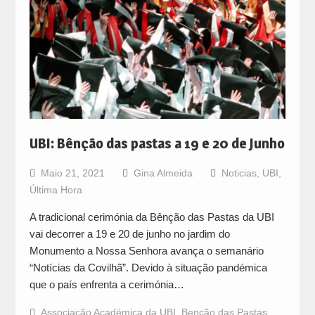
UBI: Bênção das pastas a 19 e 20 de Junho
Maio 21, 2021
Gina Almeida
Noticias
,
UBI
,
Última Hora
A tradicional cerimónia da Bênção das Pastas da UBI
vai decorrer a 19 e 20 de junho no jardim do
Monumento a Nossa Senhora avança o semanário
“Notícias da Covilhã”. Devido à situação pandémica
que o país enfrenta a cerimónia…
Associação Académica da UBI
,
Benção das Pastas
,