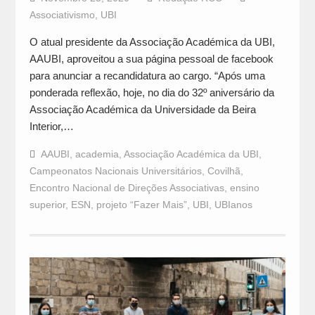
Associativismo
,
UBI
O atual presidente da Associação Académica da UBI,
AAUBI, aproveitou a sua página pessoal de facebook
para anunciar a recandidatura ao cargo. “Após uma
ponderada reflexão, hoje, no dia do 32º aniversário da
Associação Académica da Universidade da Beira
Interior,…
AAUBI
,
academia
,
Associação Académica da UBI
,
Campeonatos Nacionais Universitários
,
Covilhã
,
Encontro Nacional de Direções Associativas
,
ensino
superior
,
ESN
,
projeto “Fazer Mais”
,
UBI
,
UBIanos