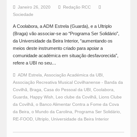
Janeiro 26, 2020
Redação RCC
Sociedade
A Coolabora, a ADM Estrela (Guarda), e a Ultriplo
(Braga) vão associar-se ao “Programa Ser Solidário”,
da Universidade da Beira Interior, “aumentando os
meios deste instrumento criado para apoiar a
comunidade académica em situação desfavorecida”,
refere a UBI no seu…
ADM Estrela
,
Associação Académica da UBI
,
Associação Recreativa Musical Covilhanense - Banda da
Covilhã
,
Braga
,
Casa do Pessoal da UBI
,
Coolabora
,
Guarda
,
Happy Wish
,
Leo clube da Covilhã
,
Lions Clube
da Covilhã
,
o Banco Alimentar Contra a Fome da Cova
da Beira
,
o Mundo da Carolina
,
Programa Ser Solidário
,
RE-FOOD
,
Ultriplo
,
Universidade da Beira Interior