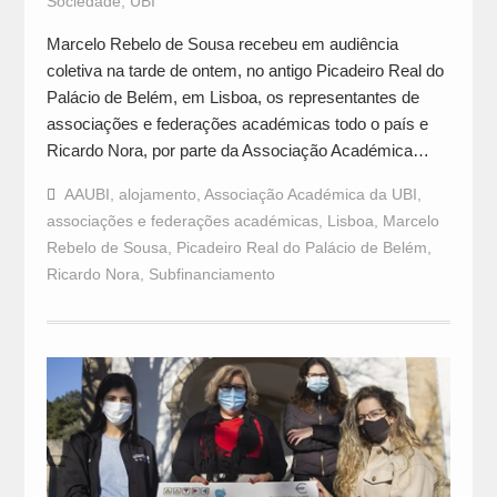
Sociedade
,
UBI
Marcelo Rebelo de Sousa recebeu em audiência
coletiva na tarde de ontem, no antigo Picadeiro Real do
Palácio de Belém, em Lisboa, os representantes de
associações e federações académicas todo o país e
Ricardo Nora, por parte da Associação Académica…
AAUBI
,
alojamento
,
Associação Académica da UBI
,
associações e federações académicas
,
Lisboa
,
Marcelo
Rebelo de Sousa
,
Picadeiro Real do Palácio de Belém
,
Ricardo Nora
,
Subfinanciamento