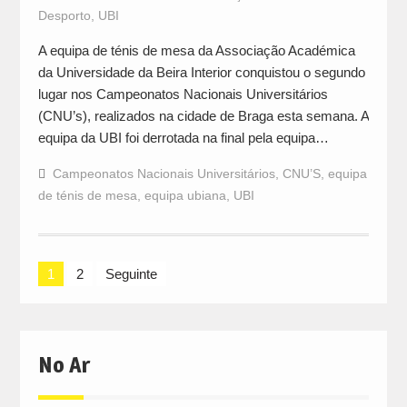
Desporto
,
UBI
A equipa de ténis de mesa da Associação Académica
da Universidade da Beira Interior conquistou o segundo
lugar nos Campeonatos Nacionais Universitários
(CNU’s), realizados na cidade de Braga esta semana. A
equipa da UBI foi derrotada na final pela equipa…
Campeonatos Nacionais Universitários
,
CNU’S
,
equipa
de ténis de mesa
,
equipa ubiana
,
UBI
Navegação
1
2
Seguinte
de
artigos
No Ar