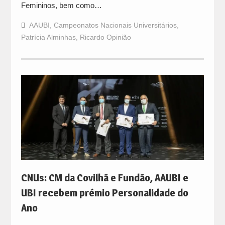
Femininos, bem como…
AAUBI
,
Campeonatos Nacionais Universitários
,
Patrícia Alminhas
,
Ricardo Opinião
CNUs: CM da Covilhã e Fundão, AAUBI e
UBI recebem prémio Personalidade do
Ano