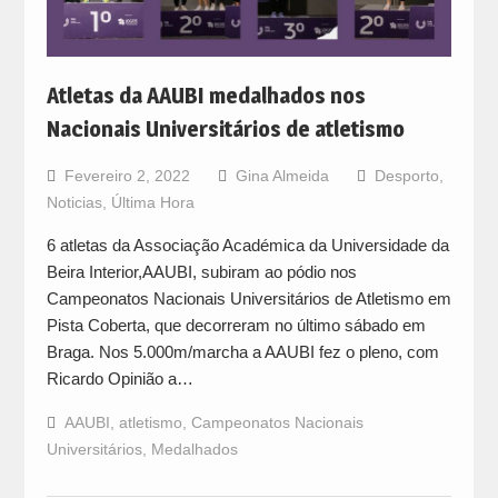
Atletas da AAUBI medalhados nos
Nacionais Universitários de atletismo
Fevereiro 2, 2022
Gina Almeida
Desporto
,
Noticias
,
Última Hora
6 atletas da Associação Académica da Universidade da
Beira Interior,AAUBI, subiram ao pódio nos
Campeonatos Nacionais Universitários de Atletismo em
Pista Coberta, que decorreram no último sábado em
Braga. Nos 5.000m/marcha a AAUBI fez o pleno, com
Ricardo Opinião a…
AAUBI
,
atletismo
,
Campeonatos Nacionais
Universitários
,
Medalhados