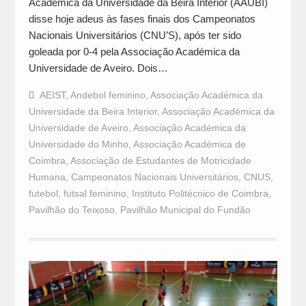
Académica da Universidade da Beira Interior (AAUBI)
disse hoje adeus às fases finais dos Campeonatos
Nacionais Universitários (CNU’S), após ter sido
goleada por 0-4 pela Associação Académica da
Universidade de Aveiro. Dois…
AEIST
,
Andebol feminino
,
Associação Académica da
Universidade da Beira Interior
,
Associação Académica da
Universidade de Aveiro
,
Associação Académica da
Universidade do Minho
,
Associação Académica de
Coimbra
,
Associação de Estudantes de Motricidade
Humana
,
Campeonatos Nacionais Universitários
,
CNUS
,
futebol
,
futsal feminino
,
Instituto Politécnico de Coimbra
,
Pavilhão do Teixoso
,
Pavilhão Municipal do Fundão