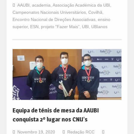
AAUBI
,
academia
,
Associação Académica da UBI
,
Campeonatos Nacionais Universitários
,
Covilhã
,
Encontro Nacional de Direções Associativas
,
ensino
superior
,
ESN
,
projeto “Fazer Mais”
,
UBI
,
UBIanos
Equipa de ténis de mesa da AAUBI
conquista 2º lugar nos CNU’s
Novembro 19, 2020
Redação RCC