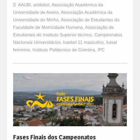
AAUBI
,
andebol
,
Associação Académica da
Universidade de Aveiro
,
Associação Académica da
Universidade do Minho
,
Associação de Estudantes da
Faculdade de Motricidade Humana
,
Associação de
Estudantes do Instituto Superior técnico
,
Campeonatos
Nacionais Universitários
,
futebol 11 masculino
,
futsal
feminino
,
Instituto Politécnico de Coimbra
,
IPC
Fases Finais dos Campeonatos