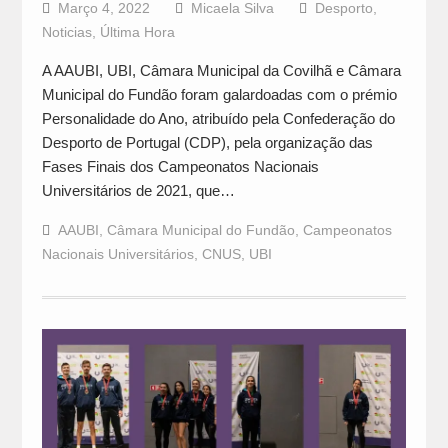
Março 4, 2022
Micaela Silva
Desporto
,
Noticias
,
Última Hora
A AAUBI, UBI, Câmara Municipal da Covilhã e Câmara
Municipal do Fundão foram galardoadas com o prémio
Personalidade do Ano, atribuído pela Confederação do
Desporto de Portugal (CDP), pela organização das
Fases Finais dos Campeonatos Nacionais
Universitários de 2021, que…
AAUBI
,
Câmara Municipal do Fundão
,
Campeonatos
Nacionais Universitários
,
CNUS
,
UBI