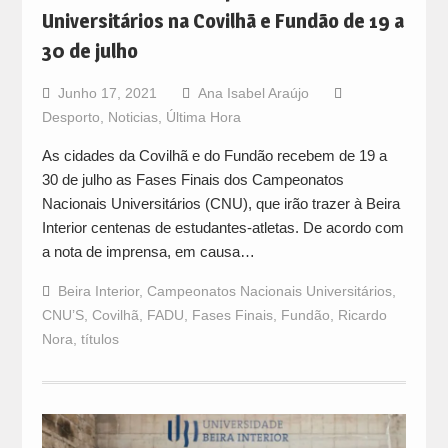
Universitários na Covilhã e Fundão de 19 a
30 de julho
Junho 17, 2021
Ana Isabel Araújo
Desporto
,
Noticias
,
Última Hora
As cidades da Covilhã e do Fundão recebem de 19 a
30 de julho as Fases Finais dos Campeonatos
Nacionais Universitários (CNU), que irão trazer à Beira
Interior centenas de estudantes-atletas. De acordo com
a nota de imprensa, em causa…
Beira Interior
,
Campeonatos Nacionais Universitários
,
CNU’S
,
Covilhã
,
FADU
,
Fases Finais
,
Fundão
,
Ricardo
Nora
,
títulos