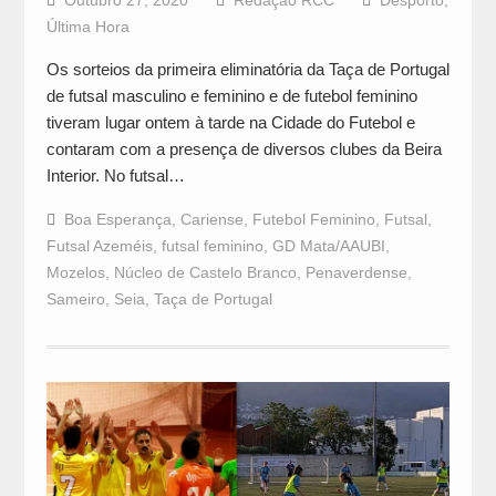
Outubro 27, 2020
Redação RCC
Desporto
,
Última Hora
Os sorteios da primeira eliminatória da Taça de Portugal
de futsal masculino e feminino e de futebol feminino
tiveram lugar ontem à tarde na Cidade do Futebol e
contaram com a presença de diversos clubes da Beira
Interior. No futsal…
Boa Esperança
,
Cariense
,
Futebol Feminino
,
Futsal
,
Futsal Azeméis
,
futsal feminino
,
GD Mata/AAUBI
,
Mozelos
,
Núcleo de Castelo Branco
,
Penaverdense
,
Sameiro
,
Seia
,
Taça de Portugal