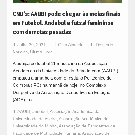
CNU’s: AAUBI pode chegar às meias finais
em Futebol. Andebol e futsal femininos
com derrotas pesadas
Julho 20, 2021
Gina Almeida
Desporto
,
Noticias
,
Última Hora
A equipa de futebol 11 masculino da Associação
Académica da Universidade da Beira Interior (AAUBI)
empatou a uma bola com o Instituto Politécnico de
Coimbra (IPC) na manhã de hoje, no Complexo
Desportivo da Associação Desportiva da Estação
(ADE), na…
AAUBI
,
andebol
,
Associação Académica da
Universidade de Aveiro
,
Associação Académica da
Universidade do Minho
,
Associação de Estudantes da
Faculdade de Motricidade Humana
,
Associação de