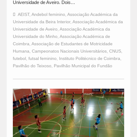
Universidade de Aveiro. Dois…
AEIST
,
Andebol feminino
,
Associação Académica da
Universidade da Beira Interior
,
Associação Académica da
Universidade de Aveiro
,
Associação Académica da
Universidade do Minho
,
Associação Académica de
Coimbra
,
Associação de Estudantes de Motricidade
Humana
,
Campeonatos Nacionais Universitários
,
CNUS
,
futebol
,
futsal feminino
,
Instituto Politécnico de Coimbra
,
Pavilhão do Teixoso
,
Pavilhão Municipal do Fundão