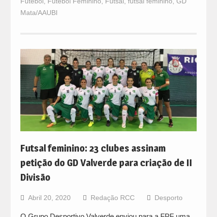
Futebol
,
Futebol Feminino
,
Futsal
,
futsal feminino
,
GD
Mata/AAUBI
Futsal feminino: 23 clubes assinam
petição do GD Valverde para criação de II
Divisão
Abril 20, 2020
Redação RCC
Desporto
O Grupo Desportivo Valverde enviou para a FPF uma