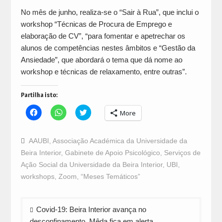
No mês de junho, realiza-se o “Sair à Rua”, que inclui o
workshop “Técnicas de Procura de Emprego e
elaboração de CV”, “para fomentar e apetrechar os
alunos de competências nestes âmbitos e “Gestão da
Ansiedade”, que abordará o tema que dá nome ao
workshop e técnicas de relaxamento, entre outras”.
Partilha isto:
Click
Click
Click
More
to
to
to
share
share
share
on
on
on
Facebook
WhatsApp
Twitter
AAUBI
,
Associação Académica da Universidade da
(Opens
(Opens
(Opens
in
in
in
Beira Interior
,
Gabinete de Apoio Psicológico
,
Serviços de
new
new
new
window)
window)
window)
Ação Social da Universidade da Beira Interior
,
UBI
,
workshops
,
Zoom
,
“Meses Temáticos”
Navegação
Covid-19: Beira Interior avança no
de
desconfinamento. Mêda fica em alerta