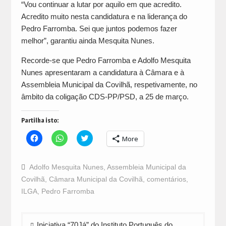
“Vou continuar a lutar por aquilo em que acredito.
Acredito muito nesta candidatura e na liderança do
Pedro Farromba. Sei que juntos podemos fazer
melhor”, garantiu ainda Mesquita Nunes.
Recorde-se que Pedro Farromba e Adolfo Mesquita
Nunes apresentaram a candidatura à Câmara e à
Assembleia Municipal da Covilhã, respetivamente, no
âmbito da coligação CDS-PP/PSD, a 25 de março.
Partilha isto:
Click
Click
Click
More
to
to
to
share
share
share
on
on
on
Facebook
WhatsApp
Twitter
Adolfo Mesquita Nunes
,
Assembleia Municipal da
(Opens
(Opens
(Opens
in
in
in
Covilhã
,
Câmara Municipal da Covilhã
,
comentários
,
new
new
new
window)
window)
window)
ILGA
,
Pedro Farromba
Navegação
Iniciativa “70Já” do Instituto Português do