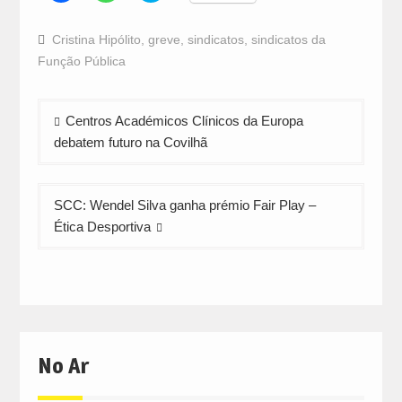
share
share
share
on
on
on
Facebook
WhatsApp
Twitter
Cristina Hipólito
,
greve
,
sindicatos
,
sindicatos da
(Opens
(Opens
(Opens
in
in
in
Função Pública
new
new
new
window)
window)
window)
Navegação
Centros Académicos Clínicos da Europa
de
debatem futuro na Covilhã
artigos
SCC: Wendel Silva ganha prémio Fair Play –
Ética Desportiva
No Ar