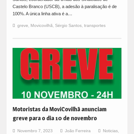
Castelo Branco (USCB), a adesão à paralisação é de
100%. A única linha ativa é a…
greve
,
Movicovilhã
,
Sérgio Santos
,
transportes
Motoristas da MoviCovilhã anunciam
greve para o dia 10 de novembro
Novembro 7, 2023
João Ferreira
Noticias
,