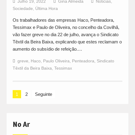
Julho 19, 2022
Gina Almeida
Noticias
,
Sociedade
,
Última Hora
Os trabalhadores das empresas Haco, Penteadora,
Tessimax e Paulo de Oliveira, no concelho da Covilhã,
vão fazer greve no dia 22 de julho, avança o Sindicato
Têxtil da Beira Baixa, explicando que estes reclamam o
aumento do subsídio de refeição.…
greve
,
Haco
,
Paulo Oliveira
,
Penteadora
,
Sindicato
Têxtil da Beira Baixa
,
Tessimax
Navegação
1
2
Seguinte
de
artigos
No Ar