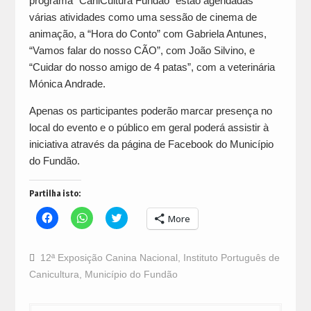
programa “CaniCultura Fundão” estão agendadas
várias atividades como uma sessão de cinema de
animação, a “Hora do Conto” com Gabriela Antunes,
“Vamos falar do nosso CÃO”, com João Silvino, e
“Cuidar do nosso amigo de 4 patas”, com a veterinária
Mónica Andrade.
Apenas os participantes poderão marcar presença no
local do evento e o público em geral poderá assistir à
iniciativa através da página de Facebook do Município
do Fundão.
Partilha isto:
Click
Click
Click
More
to
to
to
share
share
share
on
on
on
Facebook
WhatsApp
Twitter
12ª Exposição Canina Nacional
,
Instituto Português de
(Opens
(Opens
(Opens
in
in
in
Canicultura
,
Município do Fundão
new
new
new
window)
window)
window)