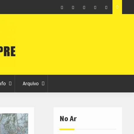
vas 7
Sporting da Covilhã entra na Liga 3 com vitória por 2-0
frente ao UD Santarém
Facebook
Instagram
Twitter
RSS
No
RCC
RCC
Ar
nfo
Arquivo
No Ar