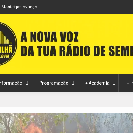
m Manteigas avança
Centum Cellas entra na fase decisiva das No
izações
Maravilhas de Portugal
nformação
Programação
+ Academia
+ I