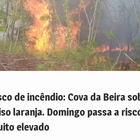
sco de incêndio: Cova da Beira so
iso laranja. Domingo passa a risc
ito elevado