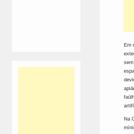
Em r
exte
sem 
espa
devi
apiá
faúl
arti
Na C
míni