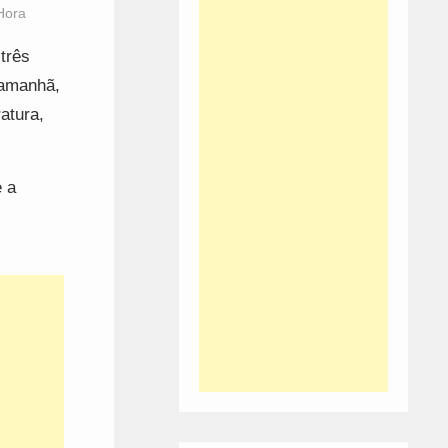
Hora
três
 amanhã,
atura,
é a