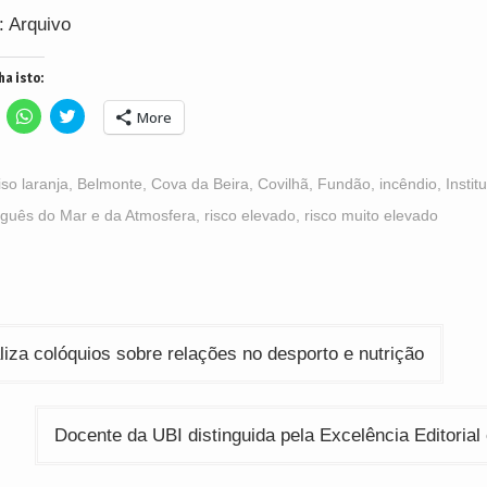
: Arquivo
ha isto:
lick
Click
Click
More
o
to
to
hare
share
share
n
on
on
acebook
WhatsApp
Twitter
Opens
(Opens
(Opens
iso laranja
,
Belmonte
,
Cova da Beira
,
Covilhã
,
Fundão
,
incêndio
,
Instit
n
in
in
ew
new
new
uguês do Mar e da Atmosfera
,
risco elevado
,
risco muito elevado
indow)
window)
window)
ção
iza colóquios sobre relações no desporto e nutrição
Docente da UBI distinguida pela Excelência Editoria