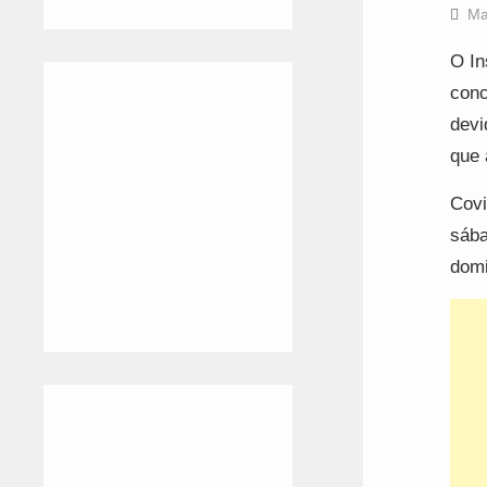
Ma
O In
conc
devi
que 
Covi
sába
domi