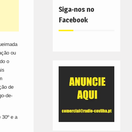
Siga-nos no
Facebook
queimada
ação ou
odo o
is
em
ção de
go-de-
 30º e a