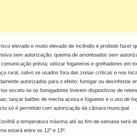
isco elevado e muito elevado de incêndio é proibido fazer 
nsiva sem autorização; queima de amontoados sem autoriz
comunicação prévia; utilizar fogareiros e grelhadores em t
ço rural, salvo se usados fora das zonas críticas e nos loca
damente autorizados para o efeito; fumigar ou desinfestar 
rios exceto se os fumigadores tiverem dispositivos de reten
has; lançar balões de mecha acesa e foguetes e o uso de fo
fício só é permitido com autorização da câmara municipal.
ovilhã a temperatura máxima até ao fim-de-semana será de
ma estará entre os 12º e 13º.