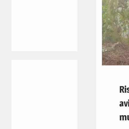
Ri
av
mu