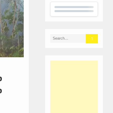
Search
for:
b
o