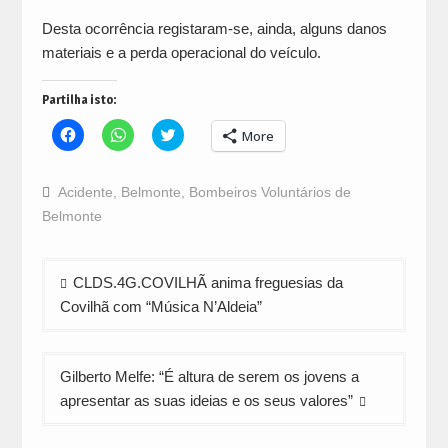
Desta ocorrência registaram-se, ainda, alguns danos
materiais e a perda operacional do veículo.
Partilha isto:
Click
Click
Click
More
to
to
to
share
share
share
on
on
on
Facebook
WhatsApp
Twitter
Acidente
,
Belmonte
,
Bombeiros Voluntários de
(Opens
(Opens
(Opens
in
in
in
Belmonte
new
new
new
window)
window)
window)
Navegação
CLDS.4G.COVILHÃ anima freguesias da
de
Covilhã com “Música N’Aldeia”
artigos
Gilberto Melfe: “É altura de serem os jovens a
apresentar as suas ideias e os seus valores”