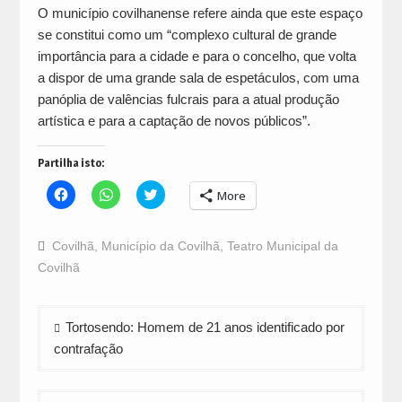
O município covilhanense refere ainda que este espaço
se constitui como um “complexo cultural de grande
importância para a cidade e para o concelho, que volta
a dispor de uma grande sala de espetáculos, com uma
panóplia de valências fulcrais para a atual produção
artística e para a captação de novos públicos”.
Partilha isto:
Click
Click
Click
More
to
to
to
share
share
share
on
on
on
Facebook
WhatsApp
Twitter
Covilhã
,
Município da Covilhã
,
Teatro Municipal da
(Opens
(Opens
(Opens
in
in
in
Covilhã
new
new
new
window)
window)
window)
Navegação
Tortosendo: Homem de 21 anos identificado por
de
contrafação
artigos