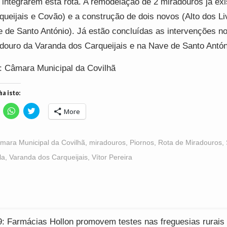
 integrarem esta rota. A remodelação de 2 miradouros já exi
queijais e Covão) e a construção de dois novos (Alto dos Li
 de Santo António). Já estão concluídas as intervenções n
douro da Varanda dos Carqueijais e na Nave de Santo Antón
: Câmara Municipal da Covilhã
ha isto:
lick
Click
Click
More
o
to
to
hare
share
share
n
on
on
acebook
WhatsApp
Twitter
Opens
(Opens
(Opens
mara Municipal da Covilhã
,
miradouros
,
Piornos
,
Rota de Miradouros
,
n
in
in
ew
new
new
la
,
Varanda dos Carqueijais
,
Vítor Pereira
indow)
window)
window)
ção
: Farmácias Hollon promovem testes nas freguesias rurais