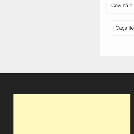
de
Covilhã e
artigos
Caça il