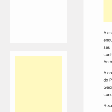
A es
enqu
seu 
conf
Antó
A ob
do P
Geom
conc
Reco