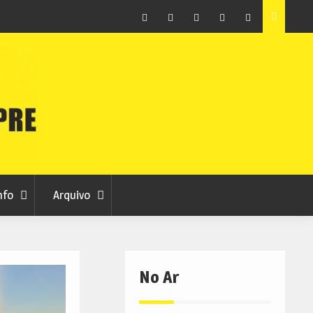
ção que
Covilhã avança com a desmaterialização do Arquivo
Municipal
Facebook
Instagram
Twitter
RSS
No
RCC
RCC
Ar
nfo
Arquivo
No Ar