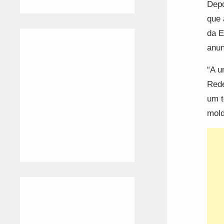
Depo
que 
da E
anun
“A u
Rede
um t
mold