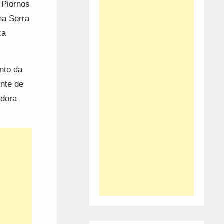
 Piornos
na Serra
za
nto da
ente de
adora