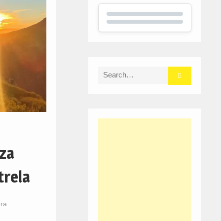
Search
for:
za
trela
ora