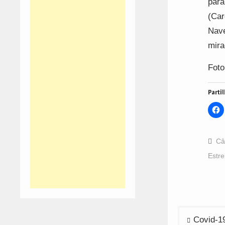
para
(Car
Nave
mira
Foto
Partil
C
t
s
o
F
(
Câ
i
n
Estre
w
Navega
Covid-19