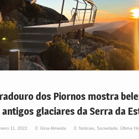
radouro dos Piornos mostra bele
 antigos glaciares da Serra da Es
neiro 11, 2022
Gina Almeida
Noticias
,
Sociedade
,
Última H