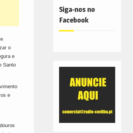
Siga-nos no
Facebook
“e
zar o
egura e
e Santo
lvimento
ros e
adouros