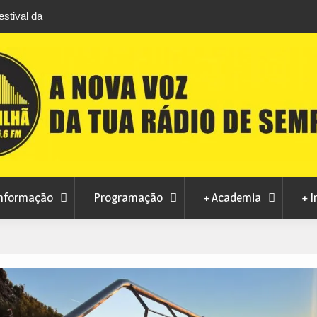
stival da
Feira Terras do Lince prepara futuro após edi
levou milhares de visitantes a Penamacor
nformação
Programação
+ Academia
+ I