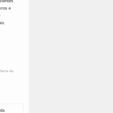
stentes
vros e
o
io.
Serra da
 da