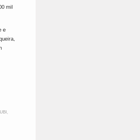
00 mil
e e
queira,
m
 UBI
,