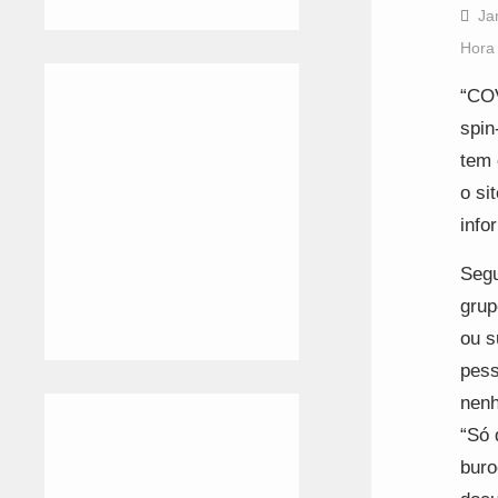
Ja
Hora
“COV
spin
tem 
o si
info
Segu
grup
ou s
pess
nenh
“Só 
buro