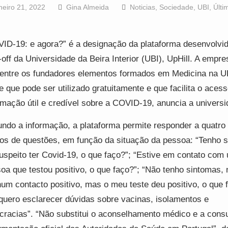
neiro 21, 2022
Gina Almeida
Noticias
,
Sociedade
,
UBI
,
Últi
ID-19: e agora?” é a designação da plataforma desenvolvid
-off da Universidade da Beira Interior (UBI), UpHill. A empre
entre os fundadores elementos formados em Medicina na UB
te que pode ser utilizado gratuitamente e que facilita o acess
rmação útil e credível sobre a COVID-19, anuncia a universi
ndo a informação, a plataforma permite responder a quatro
os de questões, em função da situação da pessoa: “Tenho 
uspeito ter Covid-19, o que faço?”; “Estive em contato com
oa que testou positivo, o que faço?”; “Não tenho sintomas, 
um contacto positivo, mas o meu teste deu positivo, o que f
quero esclarecer dúvidas sobre vacinas, isolamentos e
cracias”. “Não substitui o aconselhamento médico e a consu