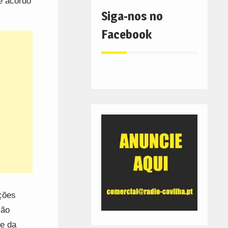
e acordo
Siga-nos no
Facebook
ções
ção
e da