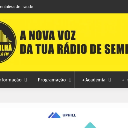
o ar livre anima noites de agosto na Piscina
CMC rejeita pedido 
so
contrato de conces
nformação
Programação
+ Academia
+ I