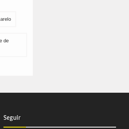
arelo
e de
Seguir