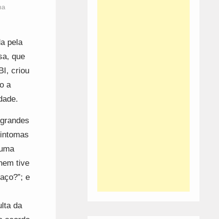
ma
a pela
sa, que
I, criou
o a
dade.
 grandes
sintomas
 uma
nem tive
aço?”; e
lta da