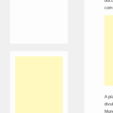
docu
com 
A pl
divu
Mund