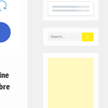
Search
for:
ine
bre