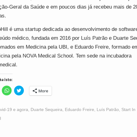
ção-Geral da Saúde e em poucos dias já recebeu mais de 2
as.
Hill é uma startup dedicada ao desenvolvimento de softwar
eúdo médico, fundada em 2016 por Luís Patrão e Duarte Se
omados em Medicina pela UBI, e Eduardo Freire, formado e
cina pela NOVA Medical School. Tem sede na incubadora
edical.
ha isto:
lick
Click
Click
More
o
to
to
hare
share
share
n
on
on
acebook
WhatsApp
Twitter
Opens
(Opens
(Opens
vid-19 e agora
,
Duarte Sequeira
,
Eduardo Freire
,
Luís Patrão
,
Start In
n
in
in
ew
new
new
l
indow)
window)
window)