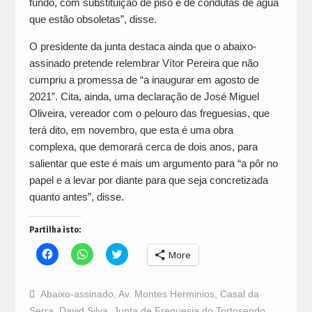
fundo, com substituição de piso e de condutas de água
que estão obsoletas”, disse.
O presidente da junta destaca ainda que o abaixo-
assinado pretende relembrar Vítor Pereira que não
cumpriu a promessa de “a inaugurar em agosto de
2021”. Cita, ainda, uma declaração de José Miguel
Oliveira, vereador com o pelouro das freguesias, que
terá dito, em novembro, que esta é uma obra
complexa, que demorará cerca de dois anos, para
salientar que este é mais um argumento para “a pôr no
papel e a levar por diante para que seja concretizada
quanto antes”, disse.
Partilha isto:
Click
Click
Click
More
to
to
to
share
share
share
on
on
on
Facebook
WhatsApp
Twitter
Abaixo-assinado
,
Av. Montes Herminios
,
Casal da
(Opens
(Opens
(Opens
in
in
in
Serra
,
David Silva
,
Junta de Freguesia do Tortosendo
,