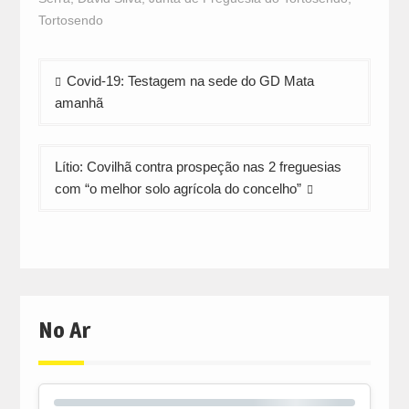
new
new
new
window)
window)
window)
Tortosendo
Navegação
Covid-19: Testagem na sede do GD Mata
de
amanhã
artigos
Lítio: Covilhã contra prospeção nas 2 freguesias
com “o melhor solo agrícola do concelho”
No Ar