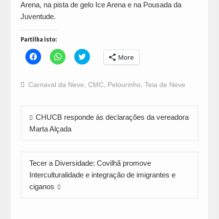
Arena, na pista de gelo Ice Arena e na Pousada da
Juventude.
Partilha isto:
Click
Click
Click
More
to
to
to
share
share
share
on
on
on
Facebook
WhatsApp
Twitter
Carnaval da Neve
,
CMC
,
Pelourinho
,
Teia de Neve
(Opens
(Opens
(Opens
in
in
in
new
new
new
window)
window)
window)
Navegação
CHUCB responde às declarações da vereadora
de
Marta Alçada
artigos
Tecer a Diversidade: Covilhã promove
Interculturalidade e integração de imigrantes e
ciganos