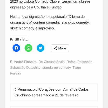
2020 no Lisboa Comedy Club e fizeram uma breve
digressão pela Covilhã e Fundão.
Nesta nova digressão, o espetáculo “Dilema de
circunstância” contém comédia, stand-up comedy,
sketch comedy e improviso.
Partilha isto:
Click
Click
Click
More
to
to
to
share
share
share
on
on
on
Facebook
WhatsApp
Twitter
André Pinheiro
,
De Circunstância
,
Rafael Pessanha
,
(Opens
(Opens
(Opens
in
in
in
Sebastião Dutschke
,
standu-up comedy
,
Tiago
new
new
new
window)
window)
window)
Pereira
Navegação
Penamacor: “Corações com Alma” de Carlos
de
Cruchinho apresentado a 21 de fevereiro
artigos