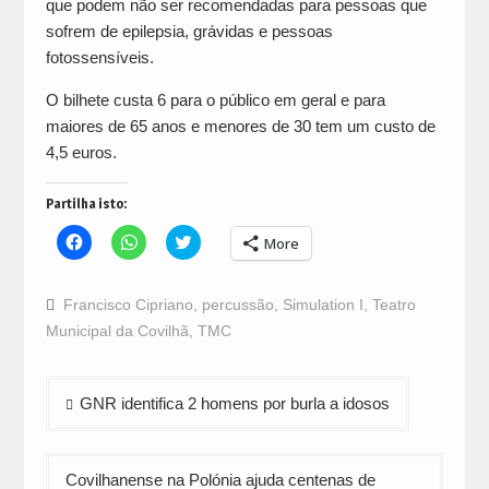
que podem não ser recomendadas para pessoas que
sofrem de epilepsia, grávidas e pessoas
fotossensíveis.
O bilhete custa 6 para o público em geral e para
maiores de 65 anos e menores de 30 tem um custo de
4,5 euros.
Partilha isto:
Click
Click
Click
More
to
to
to
share
share
share
on
on
on
Facebook
WhatsApp
Twitter
Francisco Cipriano
,
percussão
,
Simulation I
,
Teatro
(Opens
(Opens
(Opens
in
in
in
Municipal da Covilhã
,
TMC
new
new
new
window)
window)
window)
Navegação
GNR identifica 2 homens por burla a idosos
de
artigos
Covilhanense na Polónia ajuda centenas de