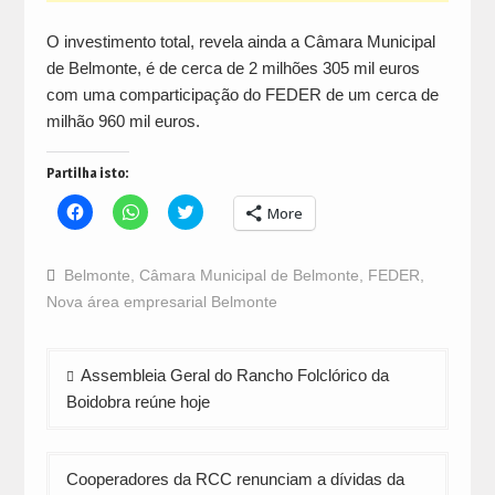
O investimento total, revela ainda a Câmara Municipal
de Belmonte, é de cerca de 2 milhões 305 mil euros
com uma comparticipação do FEDER de um cerca de
milhão 960 mil euros.
Partilha isto:
Click
Click
Click
More
to
to
to
share
share
share
on
on
on
Facebook
WhatsApp
Twitter
Belmonte
,
Câmara Municipal de Belmonte
,
FEDER
,
(Opens
(Opens
(Opens
in
in
in
Nova área empresarial Belmonte
new
new
new
window)
window)
window)
Navegação
Assembleia Geral do Rancho Folclórico da
de
Boidobra reúne hoje
artigos
Cooperadores da RCC renunciam a dívidas da