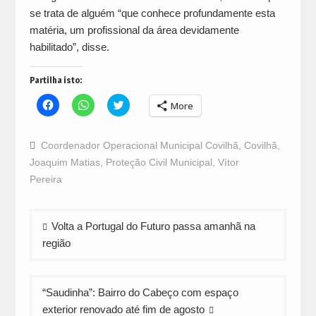
se trata de alguém “que conhece profundamente esta
matéria, um profissional da área devidamente
habilitado”, disse.
Partilha isto:
Click
Click
Click
More
to
to
to
share
share
share
on
on
on
Facebook
WhatsApp
Twitter
Coordenador Operacional Municipal Covilhã
,
Covilhã
,
(Opens
(Opens
(Opens
in
in
in
Joaquim Matias
,
Proteção Civil Municipal
,
Vítor
new
new
new
window)
window)
window)
Pereira
Navegação
Volta a Portugal do Futuro passa amanhã na
de
região
artigos
“Saudinha”: Bairro do Cabeço com espaço
exterior renovado até fim de agosto