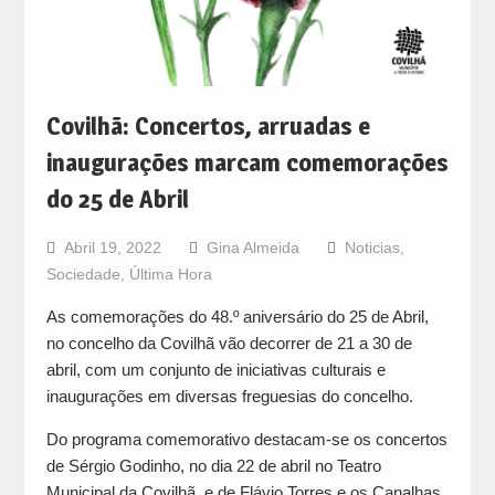
Covilhã: Concertos, arruadas e
inaugurações marcam comemorações
do 25 de Abril
Abril 19, 2022
Gina Almeida
Noticias
,
Sociedade
,
Última Hora
As comemorações do 48.º aniversário do 25 de Abril,
no concelho da Covilhã vão decorrer de 21 a 30 de
abril, com um conjunto de iniciativas culturais e
inaugurações em diversas freguesias do concelho.
Do programa comemorativo destacam-se os concertos
de Sérgio Godinho, no dia 22 de abril no Teatro
Municipal da Covilhã, e de Flávio Torres e os Canalhas,