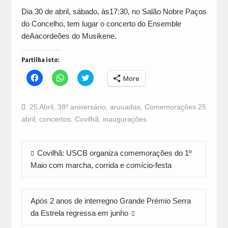
Dia 30 de abril, sábado, às17:30, no Salão Nobre Paços
do Concelho, tem lugar o concerto do Ensemble
deAacordeões do Musikene.
Partilha isto:
Click
Click
Click
More
to
to
to
share
share
share
on
on
on
Facebook
WhatsApp
Twitter
25 Abril
,
38º aniversário
,
aruuadas
,
Comemorações 25
(Opens
(Opens
(Opens
in
in
in
abril
,
concertos
,
Covilhã
,
inaugurações
new
new
new
window)
window)
window)
Navegação
Covilhã: USCB organiza comemorações do 1º
de
Maio com marcha, corrida e comício-festa
artigos
Após 2 anos de interregno Grande Prémio Serra
da Estrela regressa em junho