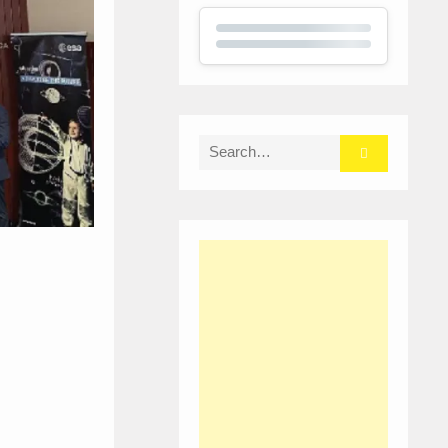
Search
for: