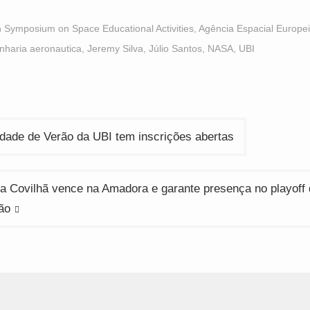
hare
share
share
n
on
on
acebook
WhatsApp
Twitter
Opens
(Opens
(Opens
h Symposium on Space Educational Activities
,
Agência Espacial Europe
n
in
in
ew
new
new
nharia aeronautica
,
Jeremy Silva
,
Júlio Santos
,
NASA
,
UBI
indow)
window)
window)
ção
dade de Verão da UBI tem inscrições abertas
da Covilhã vence na Amadora e garante presença no playoff
ão