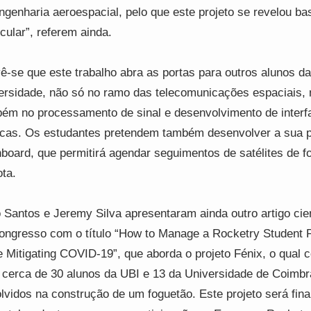
ngenharia aeroespacial, pelo que este projeto se revelou ba
icular”, referem ainda.
ê-se que este trabalho abra as portas para outros alunos da
ersidade, não só no ramo das telecomunicações espaciais,
ém no processamento de sinal e desenvolvimento de interf
icas. Os estudantes pretendem também desenvolver a sua p
board, que permitirá agendar seguimentos de satélites de f
ta.
o Santos e Jeremy Silva apresentaram ainda outro artigo cien
ongresso com o título “How to Manage a Rocketry Student P
e Mitigating COVID-19”, que aborda o projeto Fénix, o qual 
cerca de 30 alunos da UBI e 13 da Universidade de Coimbr
lvidos na construção de um foguetão. Este projeto será fina