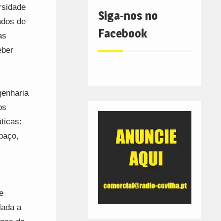
rsidade
Siga-nos no
ados de
Facebook
as
eber
genharia
os
ticas:
paço,
e
lada a