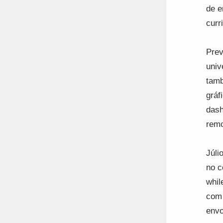
de e
curr
Prev
univ
tamb
gráf
dash
remo
Júli
no c
whil
com 
envo