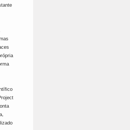
stante
 mas
aces
rópria
orma
tífico
roject
conta
a,
lizado