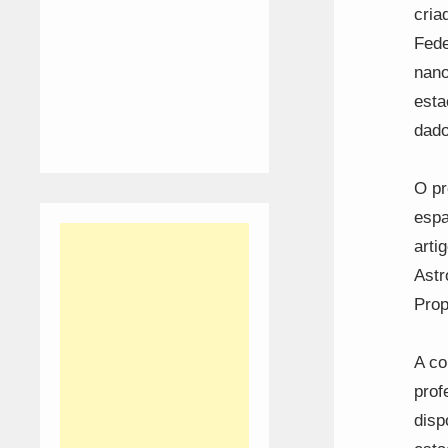
cria
Fede
nano
esta
dado
O pr
espa
arti
Astr
Prop
A co
prof
disp