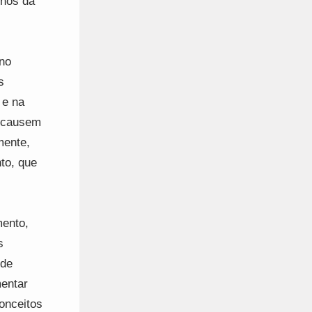
unos da
no
s
 e na
o causem
mente,
to, que
mento,
s
 de
entar
onceitos