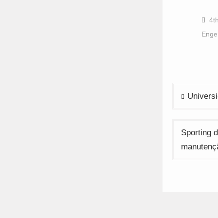
s
o
F
(
4t
i
n
Enge
w
Navega
Universi
de
artigos
Sporting 
manutenç