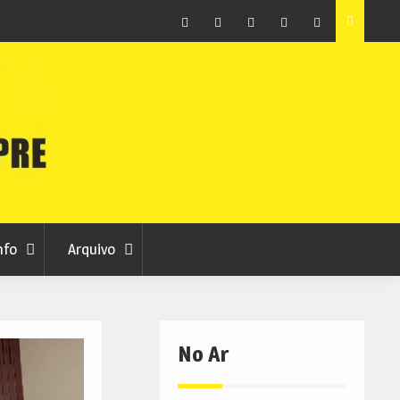
ã este
Sporting da Covilhã divulga bilhética para a nova época
Facebook
Instagram
Twitter
RSS
No
RCC
RCC
Ar
nfo
Arquivo
No Ar