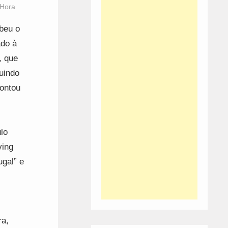
 Hora
ebeu o
ado à
, que
luindo
contou
lo
ving
ugal” e
ra,