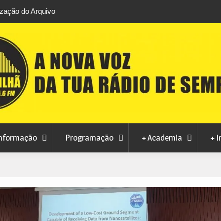
lore este sábado
Volta a Portugal condiciona trânsito na Covilh
domingo
nformação
Programação
+ Academia
+ I