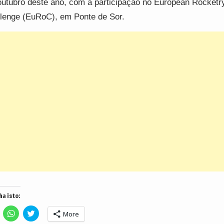
utubro deste ano, com a participação no European Rocketr
lenge (EuRoC), em Ponte de Sor.
ha isto:
lick
Click
Click
More
o
to
to