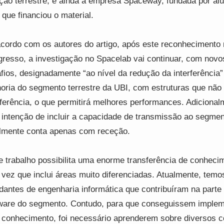
ção terrestre, e ainda à empresa Spaceway, fundada por al
 que financiou o material.
cordo com os autores do artigo, após este reconhecimento 
resso, a investigação no Spacelab vai continuar, com novo
fios, designadamente “ao nível da redução da interferência”
oria do segmento terrestre da UBI, com estruturas que nã
rferência, o que permitirá melhores performances. Adicional
 intenção de incluir a capacidade de transmissão ao segmen
lmente conta apenas com receção.
e trabalho possibilita uma enorme transferência de conheci
vez que inclui áreas muito diferenciadas. Atualmente, temo
dantes de engenharia informática que contribuíram na parte
ware do segmento. Contudo, para que conseguissem implem
 conhecimento, foi necessário aprenderem sobre diversos c