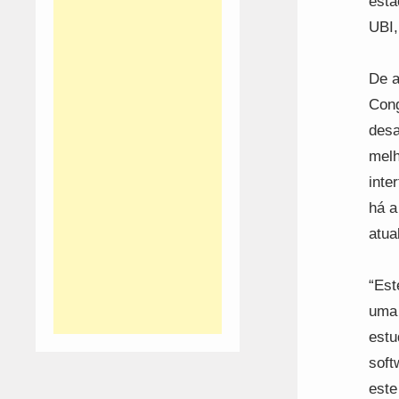
esta
UBI,
De a
Cong
desa
melh
inte
há a
atua
“Est
uma 
estu
soft
este