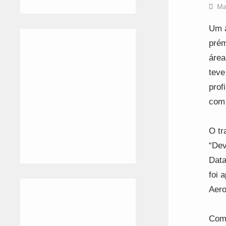
Ma
Um a
prém
área
teve
prof
com 
O tr
“Dev
Data
foi 
Aero
Com 