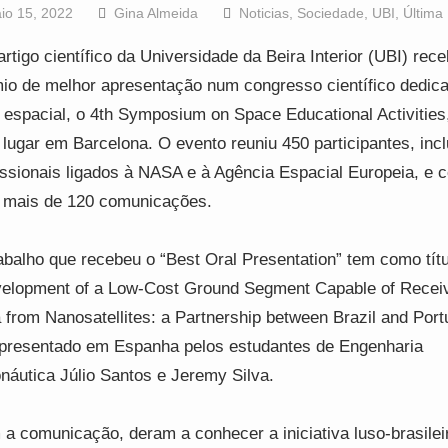
io 15, 2022
Gina Almeida
Noticias
,
Sociedade
,
UBI
,
Última
rtigo científico da Universidade da Beira Interior (UBI) rec
io de melhor apresentação num congresso científico dedic
 espacial, o 4th Symposium on Space Educational Activities
 lugar em Barcelona. O evento reuniu 450 participantes, inc
issionais ligados à NASA e à Agência Espacial Europeia, e 
mais de 120 comunicações.
abalho que recebeu o “Best Oral Presentation” tem como títu
elopment of a Low-Cost Ground Segment Capable of Recei
 from Nanosatellites: a Partnership between Brazil and Port
apresentado em Espanha pelos estudantes de Engenharia
náutica Júlio Santos e Jeremy Silva.
a comunicação, deram a conhecer a iniciativa luso-brasilei