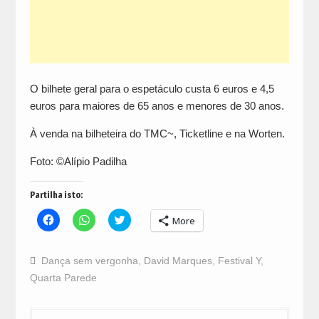
O bilhete geral para o espetáculo custa 6 euros e 4,5
euros para maiores de 65 anos e menores de 30 anos.
À venda na bilheteira do TMC~, Ticketline e na Worten.
Foto: ©Alípio Padilha
Partilha isto:
Click
Click
Click
More
to
to
to
share
share
share
on
on
on
Facebook
WhatsApp
Twitter
Dança sem vergonha
,
David Marques
,
Festival Y
,
(Opens
(Opens
(Opens
in
in
in
Quarta Parede
new
new
new
window)
window)
window)
Navegação