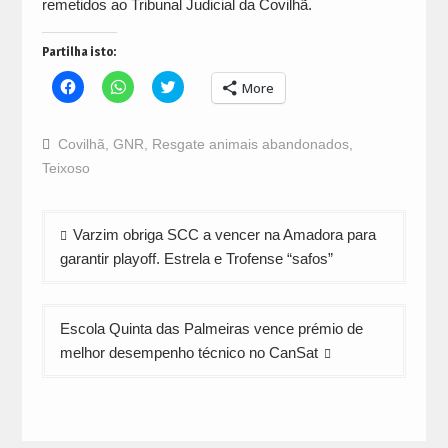
remetidos ao Tribunal Judicial da Covilhã.
Partilha isto:
Click
Click
Click
More
to
to
to
share
share
share
on
on
on
Facebook
WhatsApp
Twitter
Covilhã
,
GNR
,
Resgate animais abandonados
,
(Opens
(Opens
(Opens
in
in
in
Teixoso
new
new
new
window)
window)
window)
Navegação
Varzim obriga SCC a vencer na Amadora para
de
garantir playoff. Estrela e Trofense “safos”
artigos
Escola Quinta das Palmeiras vence prémio de
melhor desempenho técnico no CanSat