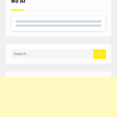
No Ar
Search
for: