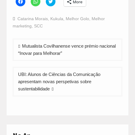
Click
Click
Click
More
to
to
to
share
share
share
on
on
on
Facebook
WhatsApp
Twitter
Catarina Morais
,
Kukula
,
Melhor Golo
,
Melhor
(Opens
(Opens
(Opens
in
in
in
marketing
,
SCC
new
new
new
window)
window)
window)
Navegação
Mutualista Covilhanense vence prémio nacional
de
“Inovar para Melhorar”
artigos
UBI: Alunos de Ciências da Comunicação
apresentam novas perspetivas sobre
sustentabilidade