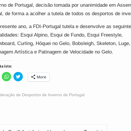
rno de Portugal, decisão tomada por unanimidade em Assem
l, de forma a acolher a tutela de todos os desportos de inve
resente ano, a FDI-Portugal tutela e desenvolve as seguint
lidades: Esqui Alpino, Esqui de Fundo, Esqui Freestyle,
board, Curling, Hóquei no Gelo, Bobsleigh, Skeleton, Luge,
nagem Artística e Patinagem de Velocidade no Gelo.
ha isto:
lick
Click
Click
More
o
to
to
hare
share
share
n
on
on
acebook
WhatsApp
Twitter
Opens
(Opens
(Opens
deração de Desportos de Inverno de Portugal
n
in
in
ew
new
new
indow)
window)
window)
ção