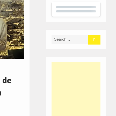
Search
for:
 de
o