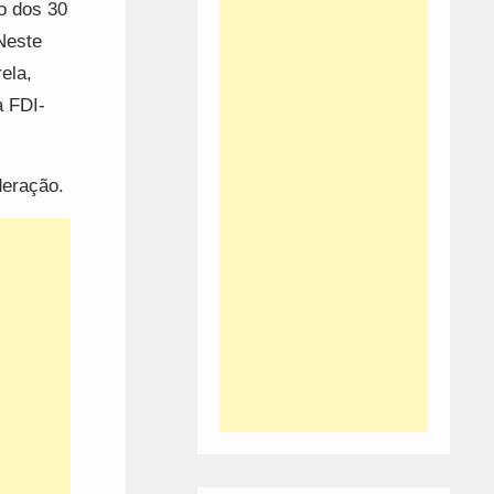
o dos 30
Neste
ela,
a FDI-
deração.