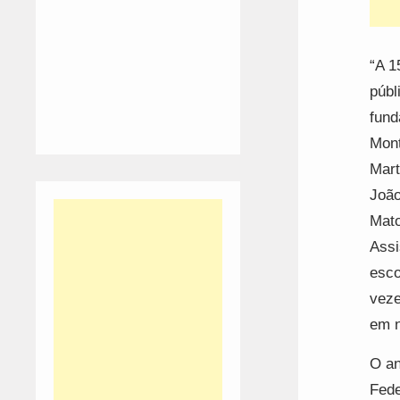
“A 1
públ
fund
Mont
Mart
João
Mato
Assi
esco
veze
em n
O an
Fede