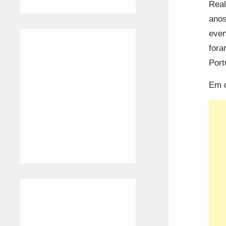
Real
anos
even
fora
Port
Em d