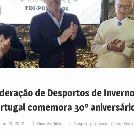
deração de Desportos de Inverno
rtugal comemora 30º aniversári
nho 23, 2022
Micaela Silva
Desporto
,
Noticias
,
Última Hora