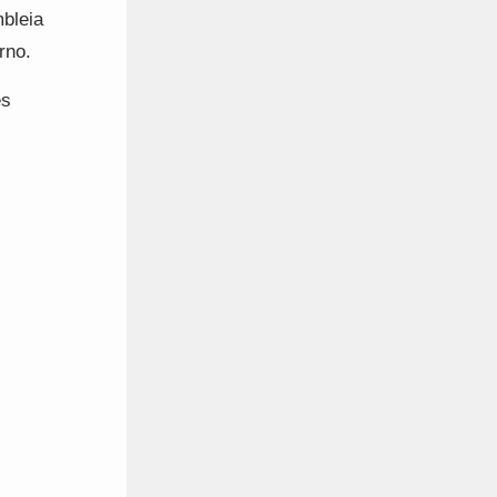
bleia
rno.
es