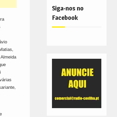
Siga-nos no
Facebook
ura
s
ávio
Matias,
 Almeida
que
i
várias
sariante,
e