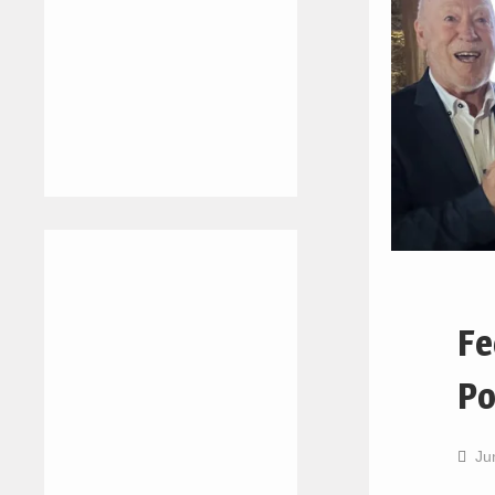
Fe
Po
Ju