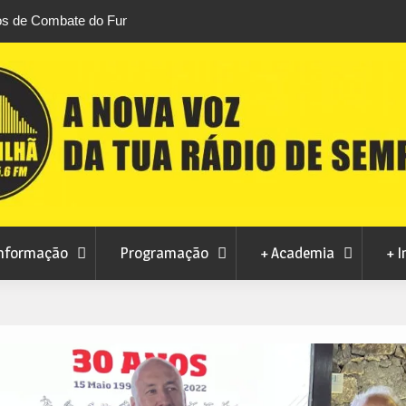
 Combate do Fundão
Transferência de competências na Educação
 Brazilian Jiu-Jitsu
défice de 2,1 milhões de euros na Covilhã
nformação
Programação
+ Academia
+ I