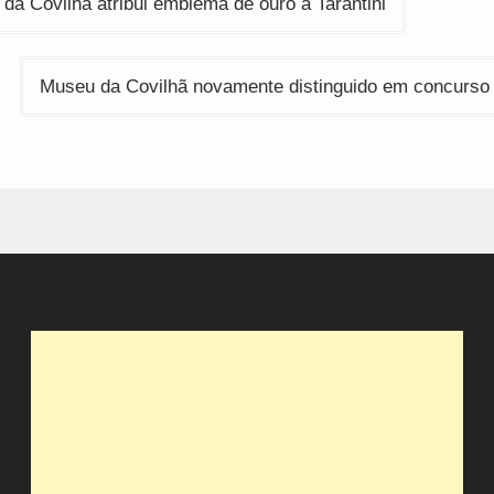
 da Covilhã atribui emblema de ouro a Tarantini
Museu da Covilhã novamente distinguido em concurso 