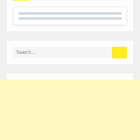
Search
for: