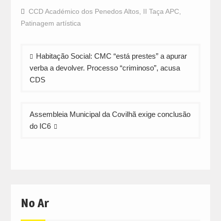
on
on
on
Facebook
WhatsApp
Twitter
CCD Académico dos Penedos Altos
,
II Taça APC
,
(Opens
(Opens
(Opens
in
in
in
Patinagem artística
new
new
new
window)
window)
window)
Navegação
Habitação Social: CMC “está prestes” a apurar
de
verba a devolver. Processo “criminoso”, acusa
artigos
CDS
Assembleia Municipal da Covilhã exige conclusão
do IC6
No Ar