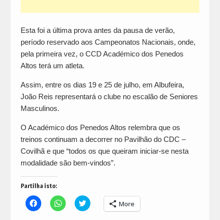
Esta foi a última prova antes da pausa de verão,
período reservado aos Campeonatos Nacionais, onde,
pela primeira vez, o CCD Académico dos Penedos
Altos terá um atleta.
Assim, entre os dias 19 e 25 de julho, em Albufeira,
João Reis representará o clube no escalão de Seniores
Masculinos.
O Académico dos Penedos Altos relembra que os
treinos continuam a decorrer no Pavilhão do CDC –
Covilhã e que “todos os que queiram iniciar-se nesta
modalidade são bem-vindos”.
Partilha isto:
Click
Click
Click
More
to
to
to
share
share
share