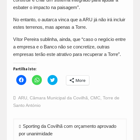
esbater o impacto na paisagem”.
No entanto, o autarca vinca que a ARU já não irá incluir
estes terrenos, mas apenas a Torre.
Vítor Pereira sublinha, ainda, que “caso o negócio entre
a empresa e o Banco não se concretize, outras
empresas terão este atrativo para recuperar a Torre”.
Partilha isto:
Click
Click
Click
More
to
to
to
share
share
share
on
on
on
Facebook
WhatsApp
Twitter
ARU
,
Câmara Municipal da Covilhã
,
CMC
,
Torre de
(Opens
(Opens
(Opens
in
in
in
Santo António
new
new
new
window)
window)
window)
Navegação
Sporting da Covilhã com orçamento aprovado
de
por unanimidade