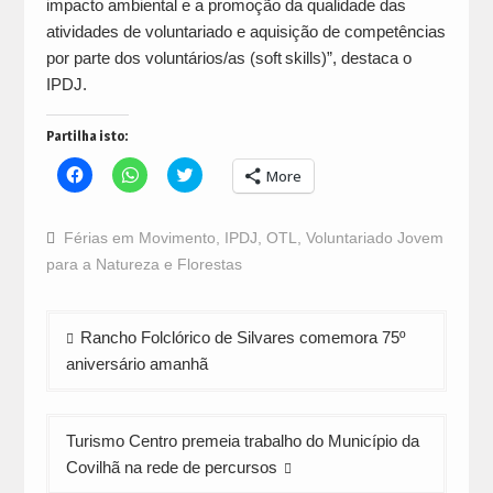
impacto ambiental e a promoção da qualidade das
atividades de voluntariado e aquisição de competências
por parte dos voluntários/as (soft skills)”, destaca o
IPDJ.
Partilha isto:
Click
Click
Click
More
to
to
to
share
share
share
on
on
on
Facebook
WhatsApp
Twitter
Férias em Movimento
,
IPDJ
,
OTL
,
Voluntariado Jovem
(Opens
(Opens
(Opens
in
in
in
para a Natureza e Florestas
new
new
new
window)
window)
window)
Navegação
Rancho Folclórico de Silvares comemora 75º
de
aniversário amanhã
artigos
Turismo Centro premeia trabalho do Município da
Covilhã na rede de percursos