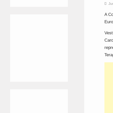
Ju
A Co
Euro
Vest
Card
repr
Tera