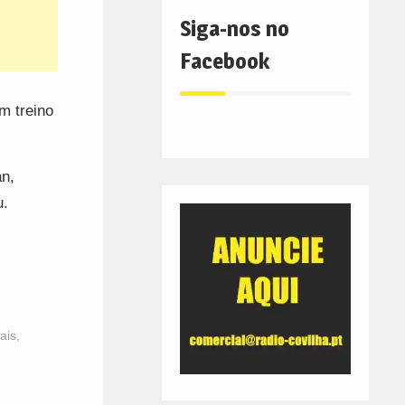
Siga-nos no
Facebook
m treino
an,
u.
ais
,