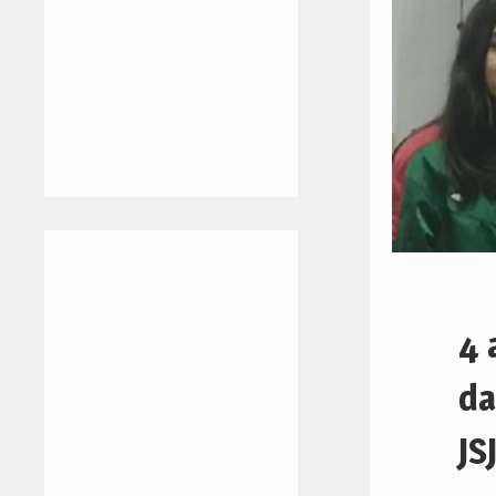
4 
da
JS