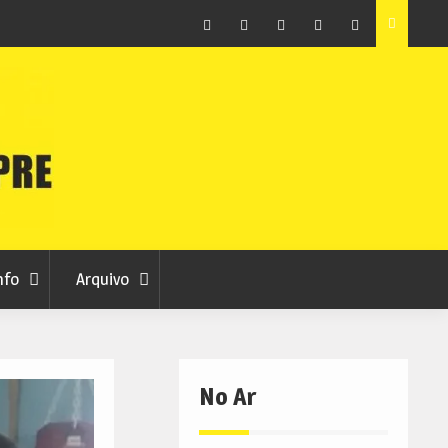
raia
Município de Belmonte alerta para tentativa de fraude
em nome da autarquia
Facebook
Instagram
Twitter
RSS
No
RCC
RCC
Ar
nfo
Arquivo
No Ar