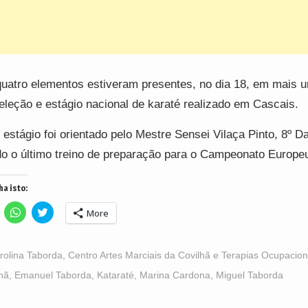
uatro elementos estiveram presentes, no dia 18, em mais u
eleção e estágio nacional de karaté realizado em Cascais.
 estágio foi orientado pelo Mestre Sensei Vilaça Pinto, 8º D
o o último treino de preparação para o Campeonato Europe
ha isto:
lick
Click
Click
More
o
to
to
hare
share
share
n
on
on
acebook
WhatsApp
Twitter
Opens
(Opens
(Opens
rolina Taborda
,
Centro Artes Marciais da Covilhã e Terapias Ocupacion
n
in
in
ew
new
new
hã
,
Emanuel Taborda
,
Kataraté
,
Marina Cardona
,
Miguel Taborda
indow)
window)
window)