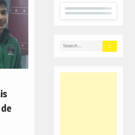
Search
for:
is
 de