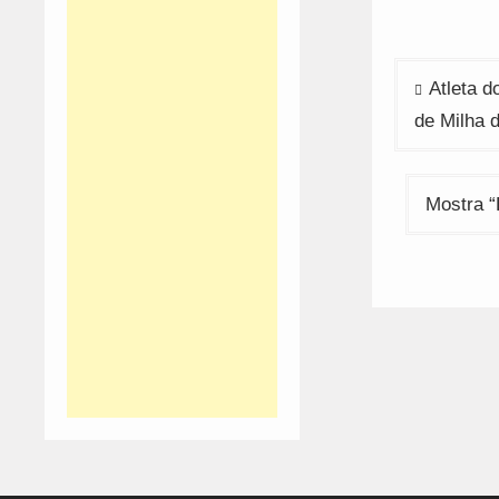
Navega
Atleta 
de
de Milha 
artigos
Mostra “