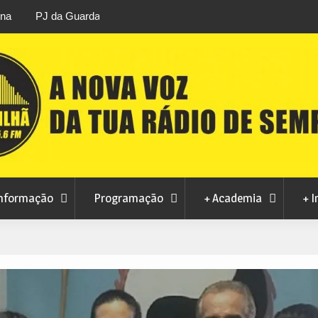
áfico de droga com
Unhais da Serra estreia Sound Sessions na p
fluvial este fim de semana
nformação
Programação
+ Academia
+ I