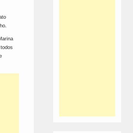
ato
ho.
Marina
 todos
e