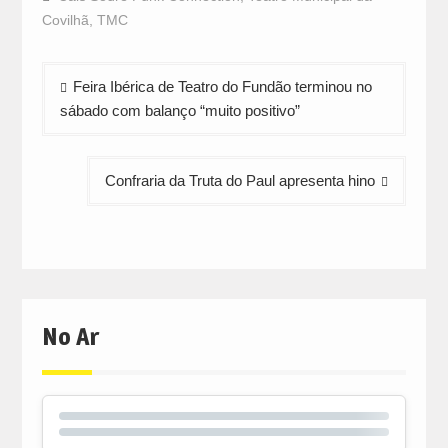
(Opens
(Opens
(Opens
in
in
in
Covilhã
,
TMC
new
new
new
window)
window)
window)
Navegação
Feira Ibérica de Teatro do Fundão terminou no
de
sábado com balanço “muito positivo”
artigos
Confraria da Truta do Paul apresenta hino
No Ar