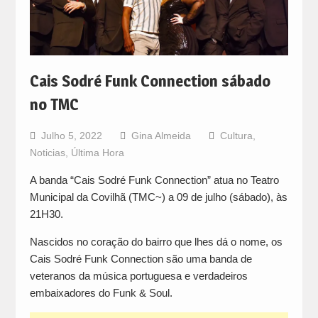
Cais Sodré Funk Connection sábado
no TMC
Julho 5, 2022
Gina Almeida
Cultura
,
Noticias
,
Última Hora
A banda “Cais Sodré Funk Connection” atua no Teatro
Municipal da Covilhã (TMC~) a 09 de julho (sábado), às
21H30.
Nascidos no coração do bairro que lhes dá o nome, os
Cais Sodré Funk Connection são uma banda de
veteranos da música portuguesa e verdadeiros
embaixadores do Funk & Soul.