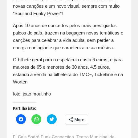
novas canções e um novo visual, sempre com muito
“Soul and Funky Power”!
Após 10 anos de concertos pelos mais prestigiados
palcos do país, trazem na bagagem novas temáticas e
canções para celebrar a vida adulta, sem perder a
energia contagiante que caracteriza a sua música.
O bilhete geral para o espetáculo custa 6 euros, e para
maiores de 65 e menores de 30 anos, 4,5 euros,
estando à venda na bilheteira do TMC~, Ticketline e na
Worten.
foto: joao moutinho
Partilha isto:
Click
Click
Click
More
to
to
to
share
share
share
on
on
on
Facebook
WhatsApp
Twitter
Cais Sodré Funk Connection
,
Teatro Municipal da