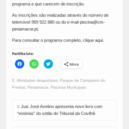
programa e que carecem de inscrição.
As inscrições são realizadas através do número de
telemóvel 969 922 880 ou do e-mail
piscina@cm-
penamacor.pt
.
Para consultar o programa completo, clique
aqui
.
Partilha isto:
Click
Click
Click
More
to
to
to
share
share
share
on
on
on
Facebook
WhatsApp
Twitter
Atividades desportivas
,
Parque de Campismo do
(Opens
(Opens
(Opens
in
in
in
Freixial
,
Penamacor
,
Piscinas Municipais
new
new
new
window)
window)
window)
Navegação
Juiz José Avelino apresenta novo livro com
de
“estórias” do sótão do Tribunal da Covilhã
artigos