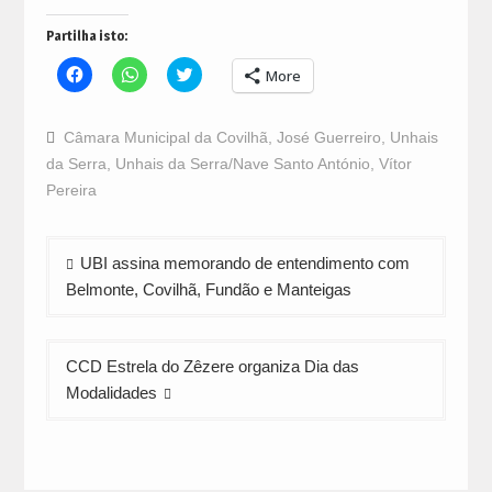
Partilha isto:
Click
Click
Click
More
to
to
to
share
share
share
on
on
on
Facebook
WhatsApp
Twitter
Câmara Municipal da Covilhã
,
José Guerreiro
,
Unhais
(Opens
(Opens
(Opens
in
in
in
da Serra
,
Unhais da Serra/Nave Santo António
,
Vítor
new
new
new
window)
window)
window)
Pereira
Navegação
UBI assina memorando de entendimento com
de
Belmonte, Covilhã, Fundão e Manteigas
artigos
CCD Estrela do Zêzere organiza Dia das
Modalidades