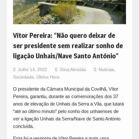
Vítor Pereira: “Não quero deixar de
ser presidente sem realizar sonho de
ligação Unhais/Nave Santo António”
Julho 14, 2022
Gina Almeida
Noticias
,
Sociedade
,
Última Hora
O presidente da Câmara Municipal da Covilhã, Vítor
Pereira, garantiu, durante as comemorações dos 37
anos de elevação de Unhais da Serra a Vila, que lutará
“até ao último minuto” pelo sonho dos unhaenses de
ver a ligação Unhais da Serra/Nave de Santo António
concluída.
Esta foi a resposta de Vítor Pereira a mais uma