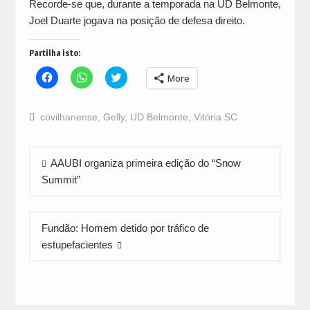
Recorde-se que, durante a temporada na UD Belmonte,
Joel Duarte jogava na posição de defesa direito.
Partilha isto:
Click
Click
Click
More
to
to
to
share
share
share
on
on
on
Facebook
WhatsApp
Twitter
covilhanense
,
Gelly
,
UD Belmonte
,
Vitória SC
(Opens
(Opens
(Opens
in
in
in
new
new
new
window)
window)
window)
Navegação
AAUBI organiza primeira edição do “Snow
de
Summit”
artigos
Fundão: Homem detido por tráfico de
estupefacientes